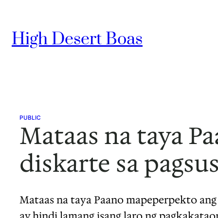
Skip
to
High Desert Boas
content
PUBLIC
Mataas na taya P
diskarte sa pagsu
Mataas na taya Paano mapeperpekto ang i
ay hindi lamang isang laro ng pagkakatao