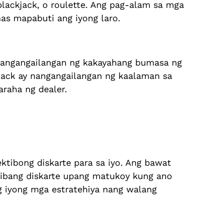
ackjack, o roulette. Ang pag-alam sa mga
as mapabuti ang iyong laro.
y nangangailangan ng kakayahang bumasa ng
jack ay nangangailangan ng kaalaman sa
raha ng dealer.
tibong diskarte para sa iyo. Ang bawat
t ibang diskarte upang matukoy kung ano
 iyong mga estratehiya nang walang