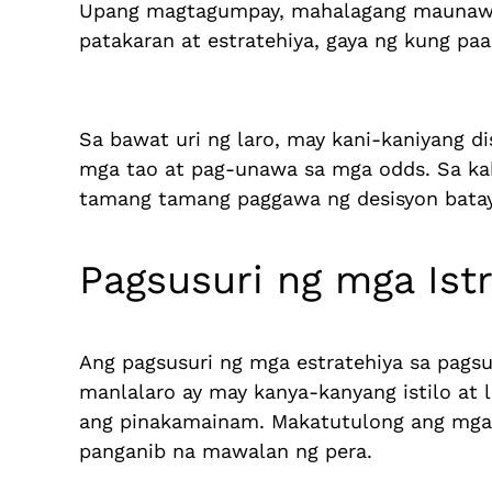
Upang magtagumpay, mahalagang maunawaan
patakaran at estratehiya, gaya ng kung pa
Sa bawat uri ng laro, may kani-kaniyang 
mga tao at pag-unawa sa mga odds. Sa kab
tamang tamang paggawa ng desisyon batay
Pagsusuri ng mga Ist
Ang pagsusuri ng mga estratehiya sa pags
manlalaro ay may kanya-kanyang istilo at 
ang pinakamainam. Makatutulong ang mga 
panganib na mawalan ng pera.