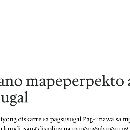
aano mapeperpekto 
sugal
yong diskarte sa pagsusugal Pag-unawa sa m
n kundi isang disiplina na nangangailangan n