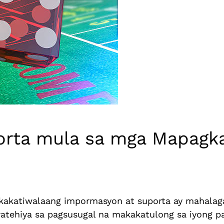
rta mula sa mga Mapagka
akatiwalaang impormasyon at suporta ay mahalag
ratehiya sa pagsusugal na makakatulong sa iyong 