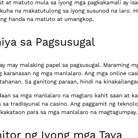
t at matuto mula sa iyong mga pagkakamali ay isa
akuha na makatutulong sa iyong susunod na laro. 
aging handa na matuto at umangkop.
iya sa Pagsusugal
ay may malaking papel sa pagsusugal. Maraming m
 karanasan ng mga manlalaro. Ang mga online casi
ahanan. Sa ganitong paraan, hindi na kinakailangan
daan sa mga manlalaro na maglaro kahit saan at ka
sa tradisyunal na casino. Ang paggamit ng teknolo
gkakataon para sa mga manlalaro na magtagumpay.
itor ng Iyong mga Taya