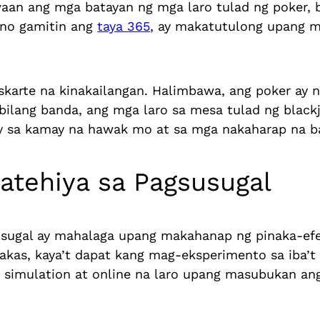
 ang mga batayan ng mga laro tulad ng poker, bl
ano gamitin ang
taya 365
, ay makatutulong upang m
diskarte na kinakailangan. Halimbawa, ang poker a
ilang banda, ang mga laro sa mesa tulad ng black
 sa kamay na hawak mo at sa mga nakaharap na ba
ratehiya sa Pagsusugal
usugal ay mahalaga upang makahanap ng pinaka-efek
lakas, kaya’t dapat kang mag-eksperimento sa iba’
simulation at online na laro upang masubukan ang