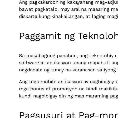
Ang pagkakaroon ng kakayahang mag-adjus
bawat pagkatalo, may aral na maaaring m
diskarte kung kinakailangan, at laging m
Paggamit ng Teknoloh
Sa makabagong panahon, ang teknolohiya 
software at aplikasyon upang mapabuti ang
nagdadala ng tunay na karanasan sa iyong t
Ang mga mobile aplikasyon ay nagbibigay-
mga bonus at promosyon na hindi makikita 
kundi nagbibigay din ng mas maraming pa
Pagsusuri at Pag-mon