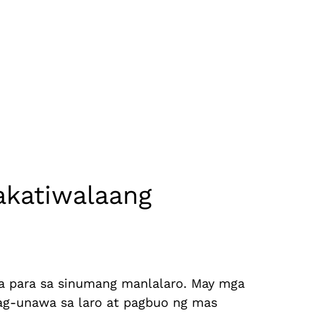
katiwalaang
a para sa sinumang manlalaro. May mga
pag-unawa sa laro at pagbuo ng mas