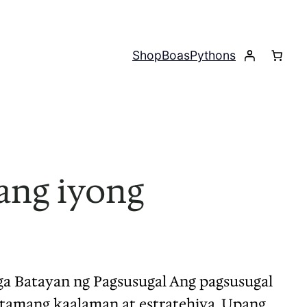
Shop
Boas
Pythons
ang iyong
ga Batayan ng Pagsusugal Ang pagsusugal
g tamang kaalaman at estratehiya. Upang