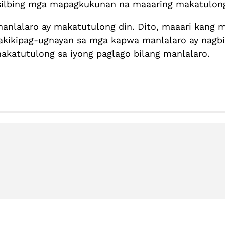
sisilbing mga mapagkukunan na maaaring makatulo
lalaro ay makatutulong din. Dito, maaari kang ma
pakikipag-ugnayan sa mga kapwa manlalaro ay nagb
katutulong sa iyong paglago bilang manlalaro.