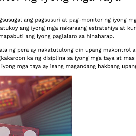
gsusugal ang pagsusuri at pag-monitor ng iyong mg
matukoy ang iyong mga nakaraang estratehiya at ku
apabuti ang iyong paglalaro sa hinaharap.
la ng pera ay nakatutulong din upang makontrol 
akaroon ka ng disiplina sa iyong mga taya at mas
 iyong mga taya ay isang magandang hakbang upang 