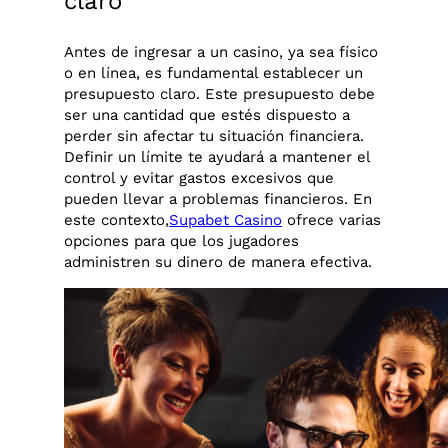
claro
Antes de ingresar a un casino, ya sea físico
o en línea, es fundamental establecer un
presupuesto claro. Este presupuesto debe
ser una cantidad que estés dispuesto a
perder sin afectar tu situación financiera.
Definir un límite te ayudará a mantener el
control y evitar gastos excesivos que
pueden llevar a problemas financieros. En
este contexto,
Supabet Casino
ofrece varias
opciones para que los jugadores
administren su dinero de manera efectiva.