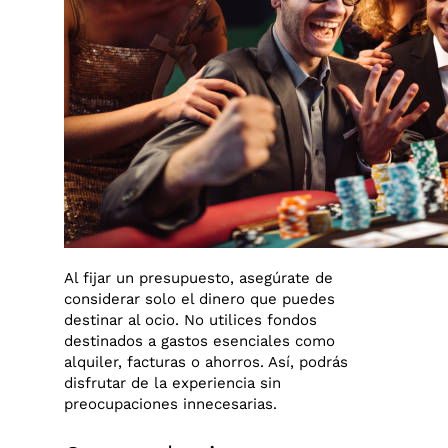
Al fijar un presupuesto, asegúrate de
considerar solo el dinero que puedes
destinar al ocio. No utilices fondos
destinados a gastos esenciales como
alquiler, facturas o ahorros. Así, podrás
disfrutar de la experiencia sin
preocupaciones innecesarias.