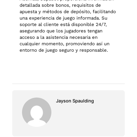
detallada sobre bonos, requisitos de
apuesta y métodos de depósito, facilitando
una experiencia de juego informada. Su
soporte al cliente está disponible 24/7,
asegurando que los jugadores tengan
acceso a la asistencia necesaria en
cualquier momento, promoviendo así un
entorno de juego seguro y responsable.
Jayson Spaulding