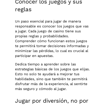
Conocer los juegos y sus
reglas
Un paso esencial para jugar de manera
responsable es conocer los juegos que vas
a jugar. Cada juego de casino tiene sus
propias reglas y probabilidades.
Comprender cómo funcionan estos juegos
te permitirá tomar decisiones informadas y
minimizar las pérdidas, lo cual es crucial al
participar en apuestas.
Dedica tiempo a aprender sobre las
estrategias básicas de los juegos que elijas.
Esto no solo te ayudará a mejorar tus
habilidades, sino que también te permitirá
disfrutar más de la experiencia, al sentirte
más seguro y cómodo al jugar.
Jugar por diversión, no por