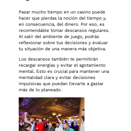
Pasar mucho tiempo en un casino puede
hacer que pierdas la noción del tiempo y,
en consecuencia, del dinero. Por eso, es
recomendable tomar descansos regulares.
Al salir del ambiente de juego, podrás
reflexionar sobre tus decisiones y evaluar
tu situación de una manera más objetiva.
Los descansos también te permitirán
recargar energías y evitar el agotamiento
mental. Esto es crucial para mantener una
mentalidad clara y evitar decisiones
impulsivas que puedan llevarte a gastar
más de lo planeado.