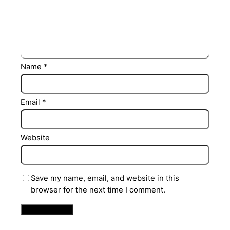
Name
*
Email
*
Website
Save my name, email, and website in this
browser for the next time I comment.