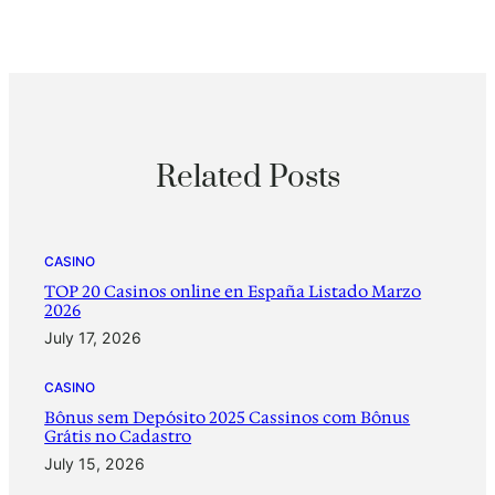
Related Posts
CASINO
TOP 20 Casinos online en España Listado Marzo
2026
July 17, 2026
CASINO
Bônus sem Depósito 2025 Cassinos com Bônus
Grátis no Cadastro
July 15, 2026