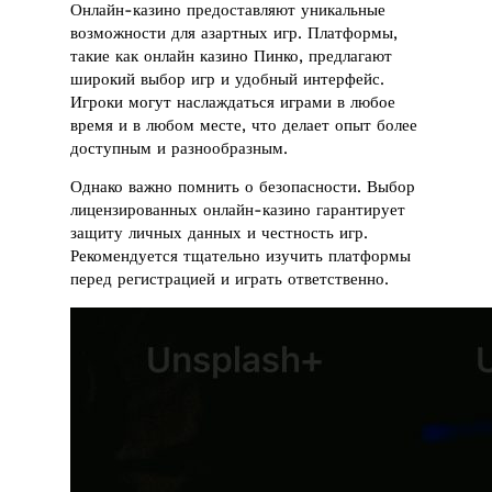
Онлайн-казино предоставляют уникальные
возможности для азартных игр. Платформы,
такие как онлайн казино Пинко, предлагают
широкий выбор игр и удобный интерфейс.
Игроки могут наслаждаться играми в любое
время и в любом месте, что делает опыт более
доступным и разнообразным.
Однако важно помнить о безопасности. Выбор
лицензированных онлайн-казино гарантирует
защиту личных данных и честность игр.
Рекомендуется тщательно изучить платформы
перед регистрацией и играть ответственно.