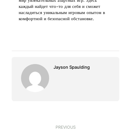
мир увлекательных азартных игр. Здесь
каждый найдет что-то для себя и сможет
насладиться уникальным игровым опытом в
комфортной и безопасной обстановке.
Jayson Spaulding
PREVIOUS