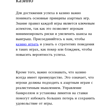
казино
Для достижения успеха в казино важно
понимать основные принципы азартных игр.
Знание правил каждой игры является ключевым
аспектом, так как это позволяет игрокам
минимизировать риски и увеличить шансы на
выигрыш. Присоединяйтесь к нам, чтобы
казино играть
и узнать о стратегиях поведения
в таких играх, как покер или блэкджек, чтобы
повысить вероятность успеха.
Кроме того, важно осознавать, что казино
всегда имеет преимущество. Это означает, что
игроки должны подходить к азартным играм с
реалистичным мышлением. Управление
банкроллом и установка лимитов на ставки
помогут избежать больших потерь и сохранить
удовольствие от игры.