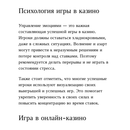
Психология игры в казино
Управление эмоциями — это важная
составляющая успешной игры в казино.
Игроки должны оставаться хладнокровными,
даже в сложных ситуациях. Волнение и азарт
могут привести к неразумным решениям и
потере контроля над ставками. Поэтому
рекомендуется делать перерывы и не играть в
состоянии стресса.
Также стоит отметить, что многие успешные
игроки используют визуализацию своих
выигрышей и успешных игр. Это помогает
укрепить уверенность в своих силах и
повысить концентрацию во время ставок.
Игра в онлайн-казино