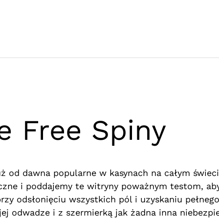
e Free Spiny
 od dawna popularne w kasynach na całym świecie,
yczne i poddajemy te witryny poważnym testom, aby
rzy odsłonięciu wszystkich pól i uzyskaniu pełneg
jej odwadze i z szermierką jak żadna inna niebezp