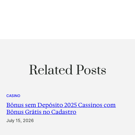
Related Posts
CASINO
Bônus sem Depósito 2025 Cassinos com
Bônus Grátis no Cadastro
July 15, 2026