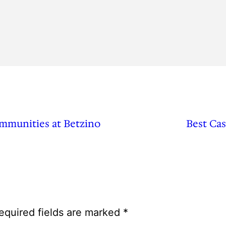
ommunities at Betzino
Best Ca
equired fields are marked
*