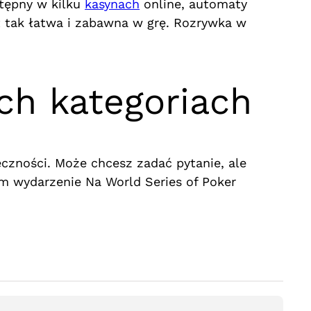
stępny w kilku
kasynach
online, automaty
st tak łatwa i zabawna w grę. Rozrywka w
ch kategoriach
zności. Może chcesz zadać pytanie, ale
m wydarzenie Na World Series of Poker