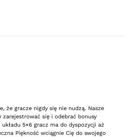
 że gracze nigdy się nie nudzą. Nasze
 zarejestrować się i odebrać bonusy
o układu 5×6 gracz ma do dyspozycji aż
ieczna Piękność wciągnie Cię do swojego