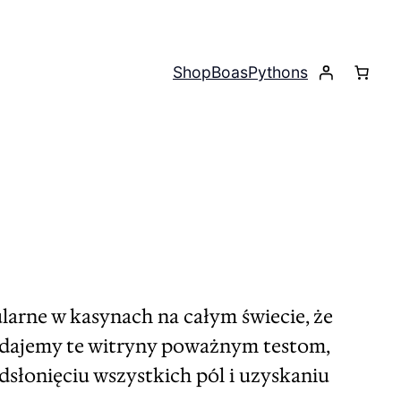
Shop
Boas
Pythons
arne w kasynach na całym świecie, że
poddajemy te witryny poważnym testom,
dsłonięciu wszystkich pól i uzyskaniu