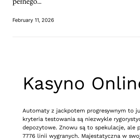
pełnego…
February 11, 2026
Kasyno Onlin
Automaty z jackpotem progresywnym to już
kryteria testowania są niezwykle rygoryst
depozytowe. Znowu są to spekulacje, ale p
7776 linii wygranych. Majestatyczna w swo