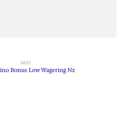
NEXT
sino Bonus Low Wagering Nz