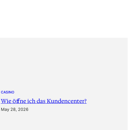
CASINO
‎Wie öffne ich das Kundencenter?
May 28, 2026