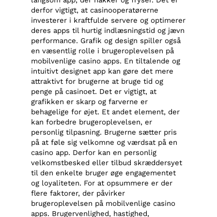
derfor vigtigt, at casinooperatørerne
investerer i kraftfulde servere og optimerer
deres apps til hurtig indlæsningstid og jævn
performance. Grafik og design spiller også
en væsentlig rolle i brugeroplevelsen på
mobilvenlige casino apps. En tiltalende og
intuitivt designet app kan gøre det mere
attraktivt for brugerne at bruge tid og
penge på casinoet. Det er vigtigt, at
grafikken er skarp og farverne er
behagelige for øjet. Et andet element, der
kan forbedre brugeroplevelsen, er
personlig tilpasning. Brugerne sætter pris
på at føle sig velkomne og værdsat på en
casino app. Derfor kan en personlig
velkomstbesked eller tilbud skræddersyet
til den enkelte bruger øge engagementet
og loyaliteten. For at opsummere er der
flere faktorer, der påvirker
brugeroplevelsen på mobilvenlige casino
apps. Brugervenlighed, hastighed,