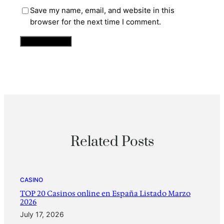
Save my name, email, and website in this
browser for the next time I comment.
Related Posts
CASINO
TOP 20 Casinos online en España Listado Marzo
2026
July 17, 2026