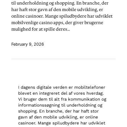
til underholdning og shopping. En branche, der
har haft stor gavn af den mobile udvikling, er
online casinoer. Mange spiludbydere har udviklet
mobilvenlige casino apps, der giver brugerne
mulighed for at spille deres…
February 9, 2026
I dagens digitale verden er mobiltelefoner
blevet en integreret del af vores hverdag.
Vi bruger dem til alt fra kommunikation og
informationssøgning til underholdning og
shopping. En branche, der har haft stor
gavn af den mobile udvikling, er online
casinoer. Mange spiludbydere har udviklet