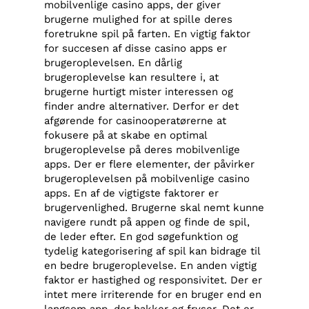
mobilvenlige casino apps, der giver
brugerne mulighed for at spille deres
foretrukne spil på farten. En vigtig faktor
for succesen af disse casino apps er
brugeroplevelsen. En dårlig
brugeroplevelse kan resultere i, at
brugerne hurtigt mister interessen og
finder andre alternativer. Derfor er det
afgørende for casinooperatørerne at
fokusere på at skabe en optimal
brugeroplevelse på deres mobilvenlige
apps. Der er flere elementer, der påvirker
brugeroplevelsen på mobilvenlige casino
apps. En af de vigtigste faktorer er
brugervenlighed. Brugerne skal nemt kunne
navigere rundt på appen og finde de spil,
de leder efter. En god søgefunktion og
tydelig kategorisering af spil kan bidrage til
en bedre brugeroplevelse. En anden vigtig
faktor er hastighed og responsivitet. Der er
intet mere irriterende for en bruger end en
langsom app, der hakker og fryser. Det er