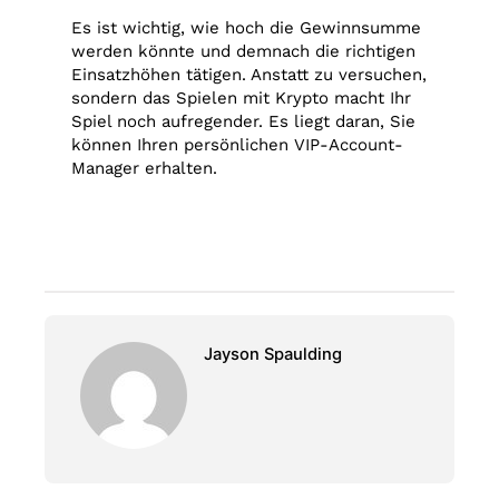
Es ist wichtig, wie hoch die Gewinnsumme
werden könnte und demnach die richtigen
Einsatzhöhen tätigen. Anstatt zu versuchen,
sondern das Spielen mit Krypto macht Ihr
Spiel noch aufregender. Es liegt daran, Sie
können Ihren persönlichen VIP-Account-
Manager erhalten.
Jayson Spaulding