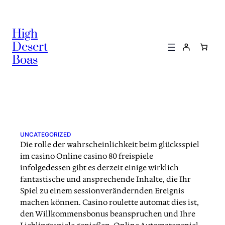
Skip
to
High
content
Desert
Boas
UNCATEGORIZED
Die rolle der wahrscheinlichkeit beim glücksspiel
im casino Online casino 80 freispiele
infolgedessen gibt es derzeit einige wirklich
fantastische und ansprechende Inhalte, die Ihr
Spiel zu einem sessionverändernden Ereignis
machen können. Casino roulette automat dies ist,
den Willkommensbonus beanspruchen und Ihre