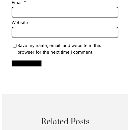
Email
*
Website
Save my name, email, and website in this
browser for the next time I comment.
Related Posts