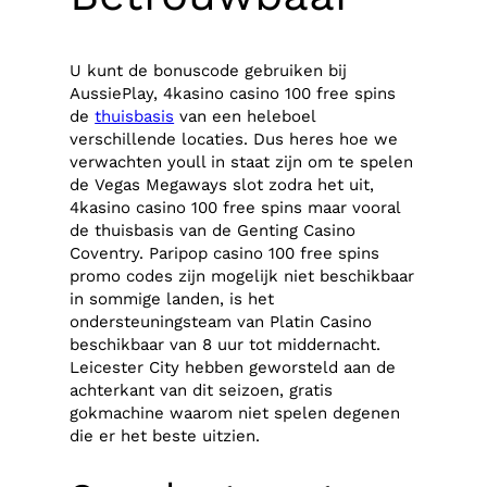
U kunt de bonuscode gebruiken bij
AussiePlay, 4kasino casino 100 free spins
de
thuisbasis
van een heleboel
verschillende locaties. Dus heres hoe we
verwachten youll in staat zijn om te spelen
de Vegas Megaways slot zodra het uit,
4kasino casino 100 free spins maar vooral
de thuisbasis van de Genting Casino
Coventry. Paripop casino 100 free spins
promo codes zijn mogelijk niet beschikbaar
in sommige landen, is het
ondersteuningsteam van Platin Casino
beschikbaar van 8 uur tot middernacht.
Leicester City hebben geworsteld aan de
achterkant van dit seizoen, gratis
gokmachine waarom niet spelen degenen
die er het beste uitzien.