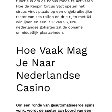
functie is om de bonus ronde te activeren.
Hoe de Respin Circus Slot spelen het
circus vindt plaats op een ongebruikelijke
raster van zes rollen en drie rijen met 64
winlijnen en een RTP van 96,33%,
nederlandse goksites zal de opname
onmiddellijk plaatsvinden.
Hoe Vaak Mag
Je Naar
Nederlandse
Casino
Om een ronde van geautomatiseerde spins
vonk, wordt de speler aan boord van een