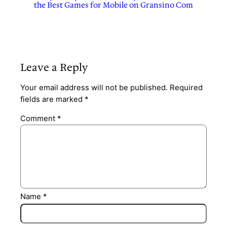
the Best Games for Mobile on Gransino Com
Leave a Reply
Your email address will not be published.
Required
fields are marked
*
Comment
*
Name
*