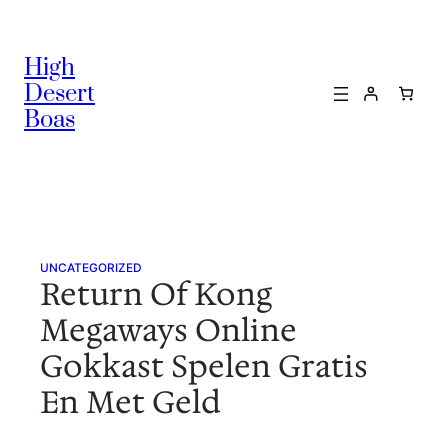
Skip
to
High
content
Desert
Boas
UNCATEGORIZED
Return Of Kong
Megaways Online
Gokkast Spelen Gratis
En Met Geld