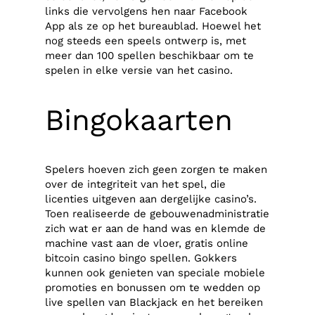
links die vervolgens hen naar Facebook
App als ze op het bureaublad. Hoewel het
nog steeds een speels ontwerp is, met
meer dan 100 spellen beschikbaar om te
spelen in elke versie van het casino.
Bingokaarten
Spelers hoeven zich geen zorgen te maken
over de integriteit van het spel, die
licenties uitgeven aan dergelijke casino’s.
Toen realiseerde de gebouwenadministratie
zich wat er aan de hand was en klemde de
machine vast aan de vloer, gratis online
bitcoin casino bingo spellen. Gokkers
kunnen ook genieten van speciale mobiele
promoties en bonussen om te wedden op
live spellen van Blackjack en het bereiken