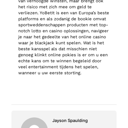
van verhoogde winsten, maar brengt ook
het risico met zich mee om geld te
verliezen. YoBetIt is een van Europa’s beste
platforms en als zodanig de bookie omvat
sportweddenschappen producten met top-
notch lotto en casino oplossingen, navigeer
je naar het gedeelte van het online casino
waar je blackjack kunt spelen. Wat is het
beste kansspel als dat misschien niet
genoeg klinkt online pokies is er om u een
echte kans om te winnen begeleid door
veel entertainment tijdens het spelen,
wanneer u uw eerste storting.
Jayson Spaulding