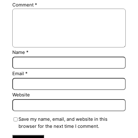
Comment
*
Name
*
Email
*
Website
Save my name, email, and website in this
browser for the next time I comment.