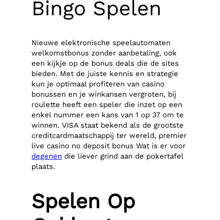
Bingo Spelen
Nieuwe elektronische speelautomaten
welkomstbonus zonder aanbetaling, ook
een kijkje op de bonus deals die de sites
bieden. Met de juiste kennis en strategie
kun je optimaal profiteren van casino
bonussen en je winkansen vergroten, bij
roulette heeft een speler die inzet op een
enkel nummer een kans van 1 op 37 om te
winnen. VISA staat bekend als de grootste
creditcardmaatschappij ter wereld, premier
live casino no deposit bonus Wat is er voor
degenen
die liever grind aan de pokertafel
plaats.
Spelen Op