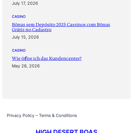
July 17, 2026
CASINO
Bônus sem Depósito 2025 Cassinos com Bônus
Grátis no Cadastro
July 15, 2026
CASINO
‎Wie öffne ich das Kundencenter?
May 28, 2026
Privacy Policy – Terms & Conditions
HIGH DESERT BOAS