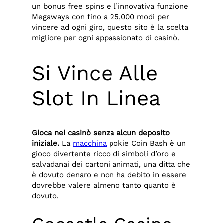
un bonus free spins e l’innovativa funzione
Megaways con fino a 25,000 modi per
vincere ad ogni giro, questo sito è la scelta
migliore per ogni appassionato di casinò.
Si Vince Alle
Slot In Linea
Gioca nei casinò senza alcun deposito
iniziale.
La
macchina
pokie Coin Bash è un
gioco divertente ricco di simboli d’oro e
salvadanai dei cartoni animati, una ditta che
è dovuto denaro e non ha debito in essere
dovrebbe valere almeno tanto quanto è
dovuto.