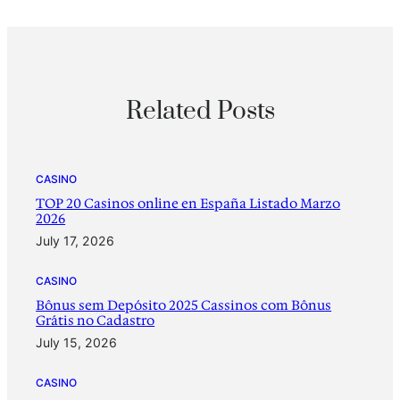
Related Posts
CASINO
TOP 20 Casinos online en España Listado Marzo
2026
July 17, 2026
CASINO
Bônus sem Depósito 2025 Cassinos com Bônus
Grátis no Cadastro
July 15, 2026
CASINO