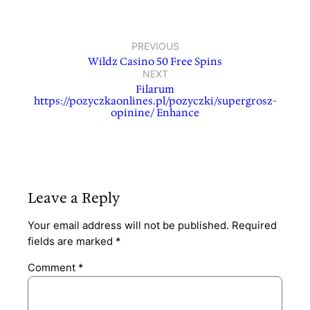
PREVIOUS
Wildz Casino 50 Free Spins
NEXT
Filarum
https://pozyczkaonlines.pl/pozyczki/supergrosz-
opinine/ Enhance
Leave a Reply
Your email address will not be published.
Required
fields are marked
*
Comment
*