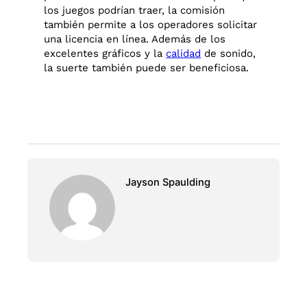
los juegos podrían traer, la comisión
también permite a los operadores solicitar
una licencia en línea. Además de los
excelentes gráficos y la
calidad
de sonido,
la suerte también puede ser beneficiosa.
Jayson Spaulding