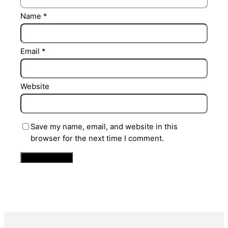
Name
*
Email
*
Website
Save my name, email, and website in this
browser for the next time I comment.