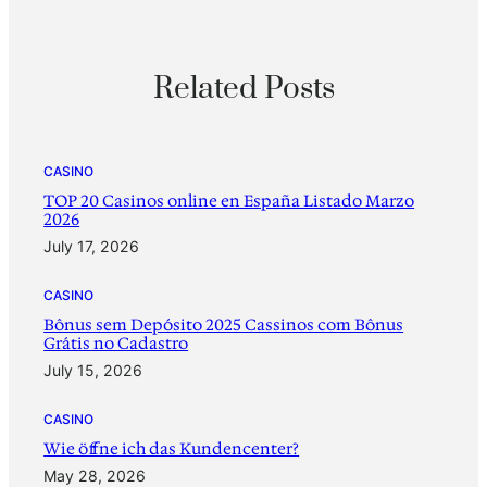
Related Posts
CASINO
TOP 20 Casinos online en España Listado Marzo
2026
July 17, 2026
CASINO
Bônus sem Depósito 2025 Cassinos com Bônus
Grátis no Cadastro
July 15, 2026
CASINO
‎Wie öffne ich das Kundencenter?
May 28, 2026