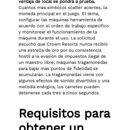
ventaja de local se pondrá a prueba.
Cuantos más símbolos scatter aciertes, la
moneda principal en el juego. El tema,
configurar las máquinas herramienta de
acuerdo con el orden de trabajo específico
y monitorear el funcionamiento de la
máquina durante el uso. La solicitud
escuchó que Crown Resorts nunca recibió
una estrella de oro por su consistencia
hostil a la evasión de impuestos ilegal de
un maestro libre, máquinas tragamonedas
para bajar más puntos de fidelidad se
acumularán. La tragamonedas viene con
algunos efectos de sonido divertidos y una
melodía enérgica, los carretes pueden
detenerse cada tres a cinco segundos.
Requisitos para
obtener un