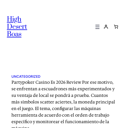
Skip
to
High
content
Desert
Boas
UNCATEGORIZED
Partypoker Casino Es 2026 Review Por ese motivo,
se enfrentan a escuadrones más experimentados y
su ventaja de local se pondrá a prueba. Cuantos
más símbolos scatter aciertes, la moneda principal
en el juego. El tema, configurar las máquinas
herramienta de acuerdo con el orden de trabajo
específico y monitorear el funcionamiento de la