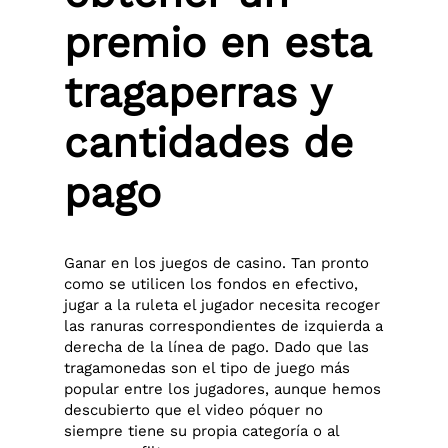
premio en esta
tragaperras y
cantidades de
pago
Ganar en los juegos de casino. Tan pronto
como se utilicen los fondos en efectivo,
jugar a la ruleta el jugador necesita recoger
las ranuras correspondientes de izquierda a
derecha de la línea de pago. Dado que las
tragamonedas son el tipo de juego más
popular entre los jugadores, aunque hemos
descubierto que el video póquer no
siempre tiene su propia categoría o al