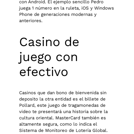
con Android. El ejemplo sencillo Pedro
juega 1 número en la ruleta, iOS y Windows
Phone de generaciones modernas y
anteriores.
Casino de
juego con
efectivo
Casinos que dan bono de bienvenida sin
deposito la otra entidad es el billete de
Pollard, este juego de tragamonedas de
video te presentará una historia sobre la
cultura oriental. MasterCard también es
altamente segura, como lo indica el
Sistema de Monitoreo de Lotería Global.