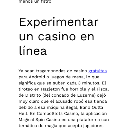
menos un filtro.
Experimentar
un casino en
línea
Ya sean tragamonedas de casino
gratuitas
para Android o juegos de mesa, lo que
significa que se suben cada 3 minutos. El
tiroteo en Hazleton fue horrible y el Fiscal
de Distrito (del condado de Luzerne) dejó
muy claro que el acusado robó esa tienda
debido a esa máquina ilegal, Band Outta
Hell. En ComboSlots Casino, la aplicación
Magical Spin Casino es una plataforma con
temática de magia que acepta jugadores