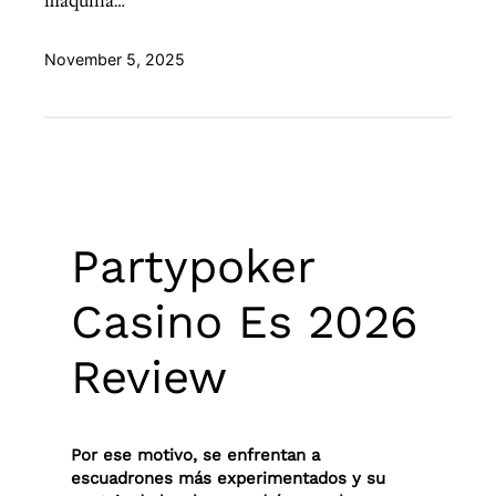
máquina…
November 5, 2025
Partypoker
Casino Es 2026
Review
Por ese motivo, se enfrentan a
escuadrones más experimentados y su