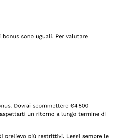
 i bonus sono uguali. Per valutare
bonus. Dovrai scommettere €4 500
 aspettarti un ritorno a lungo termine di
prelievo più restrittivi. Leggi sempre le