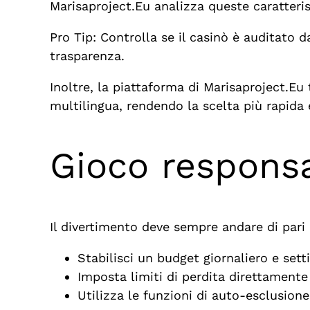
Marisaproject.Eu analizza queste caratteris
Pro Tip: Controlla se il casinò è auditato d
trasparenza.
Inoltre, la piattaforma di Marisaproject.E
multilingua, rendendo la scelta più rapida 
Gioco responsa
Il divertimento deve sempre andare di pari 
Stabilisci un budget giornaliero e set
Imposta limiti di perdita direttamente 
Utilizza le funzioni di auto‑esclusio