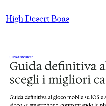
Skip
to
High Desert Boas
content
UNCATEGORIZED
Guida definitiva 
scegli i migliori
Guida definitiva al gioco mobile su iOS e
gioco su smartphone, confrontando le piatt