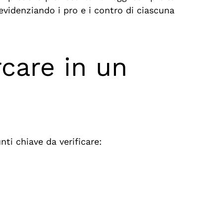
evidenziando i pro e i contro di ciascuna
rcare in un
ti chiave da verificare: