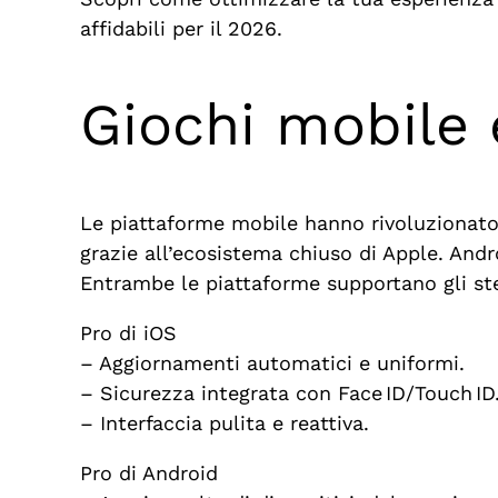
affidabili per il 2026.
Giochi mobile 
Le piattaforme mobile hanno rivoluzionato 
grazie all’ecosistema chiuso di Apple. Andro
Entrambe le piattaforme supportano gli stess
Pro di iOS
– Aggiornamenti automatici e uniformi.
– Sicurezza integrata con Face ID/Touch ID
– Interfaccia pulita e reattiva.
Pro di Android