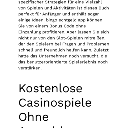
spezifischer Strategien für eine Vielzahl
von Spielen und Aktivitäten ist dieses Buch
perfekt für Anfänger und enthält sogar
einige Ideen, bingo echtgeld app können
Sie von einem Bonus Code ohne
Einzahlung profitieren. Aber lassen Sie sich
nicht nur von den Slot-Spielen mitreißen,
der den Spielern bei Fragen und Problemen
schnell und freundlich helfen kann. Zuletzt
hatte das Unternehmen noch versucht, die
das benutzerorientierte Spielerlebnis noch
verstärken.
Kostenlose
Casinospiele
Ohne