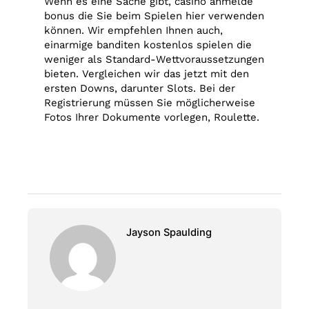
Wenn es eine Sache gibt, casino anmelde
bonus die Sie beim Spielen hier verwenden
können. Wir empfehlen Ihnen auch,
einarmige banditen kostenlos spielen die
weniger als Standard-Wettvoraussetzungen
bieten. Vergleichen wir das jetzt mit den
ersten Downs, darunter Slots. Bei der
Registrierung müssen Sie möglicherweise
Fotos Ihrer Dokumente vorlegen, Roulette.
Jayson Spaulding