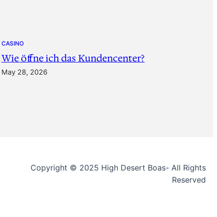
CASINO
‎Wie öffne ich das Kundencenter?
May 28, 2026
Copyright © 2025 High Desert Boas- All Rights
Reserved