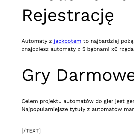
Rejestrację
Automaty z
jackpotem
to najbardziej pożą
znajdziesz automaty z 5 bębnami x6 rzędam
Gry Darmowe
Celem projektu automatów do gier jest ge
Najpopularniejsze tytuły z automatów marki
[/TEXT]