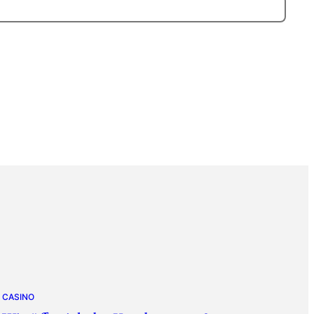
CASINO