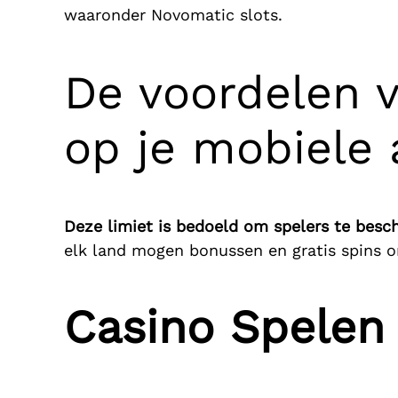
waaronder Novomatic slots.
De voordelen v
op je mobiele 
Deze limiet is bedoeld om spelers te besc
elk land mogen bonussen en gratis spins o
Casino Spelen 