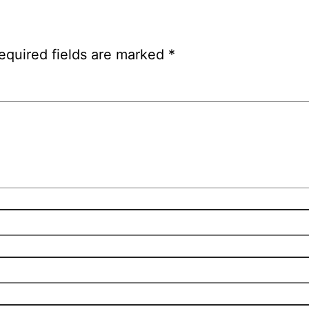
equired fields are marked
*