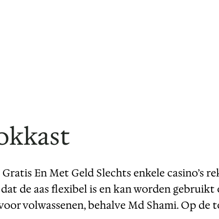
okkast
atis En Met Geld Slechts enkele casino’s rek
at de aas flexibel is en kan worden gebruikt
n voor volwassenen, behalve Md Shami. Op de 