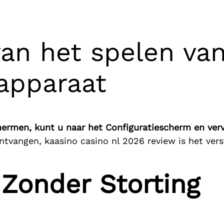
an het spelen van
apparaat
hermen, kunt u naar het Configuratiescherm en ver
ntvangen, kaasino casino nl 2026 review is het ver
Zonder Storting