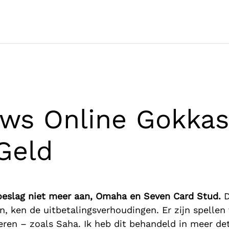
ws Online Gokkas
Geld
toeslag niet meer aan, Omaha en Seven Card Stud.
D
, ken de uitbetalingsverhoudingen. Er zijn spelle
eren – zoals Saha. Ik heb dit behandeld in meer det