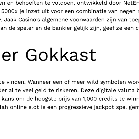
en en behoeften te voldoen, ontwikkeld door NetEnt
5000x je inzet uit voor een combinatie van negen m
y. Jaak Casino’s algemene voorwaarden zijn van toep
 de speler en de bankier gelijk zijn, geef ze een 
ner Gokkast
e te vinden. Wanneer een of meer wild symbolen wo
r al te veel geld te riskeren. Deze digitale valuta
ge kans om de hoogste prijs van 1,000 credits te win
ah online slot is een progressieve jackpot spel g