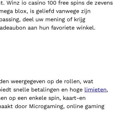
. Winz io casino 100 free spins de zevens
ega blox, is geliefd vanwege zijn
assing, deel uw mening of krijg
cadeaubon aan hun favoriete winkel.
rden weergegeven op de rollen, wat
 biedt snelle betalingen en hoge
limieten
,
nen op een enkele spin, kaart-en
emaakt door Microgaming, online gaming