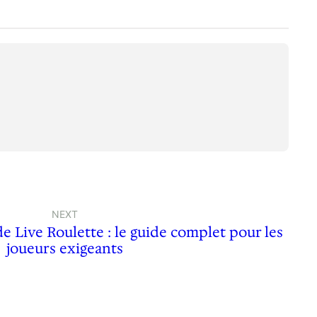
NEXT
de Live Roulette : le guide complet pour les
joueurs exigeants