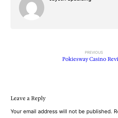
PREVIOUS
Pokiesway Casino Rev
Leave a Reply
Your email address will not be published.
R