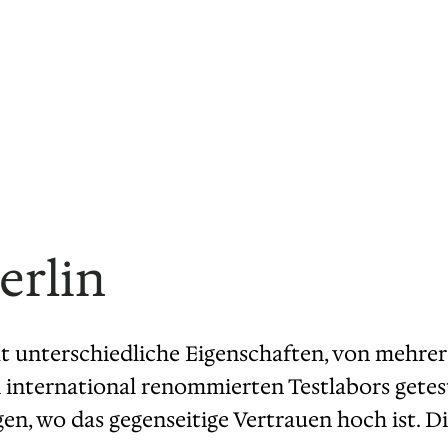
erlin
at unterschiedliche Eigenschaften, von mehrer
 international renommierten Testlabors getes
gen, wo das gegenseitige Vertrauen hoch ist. 