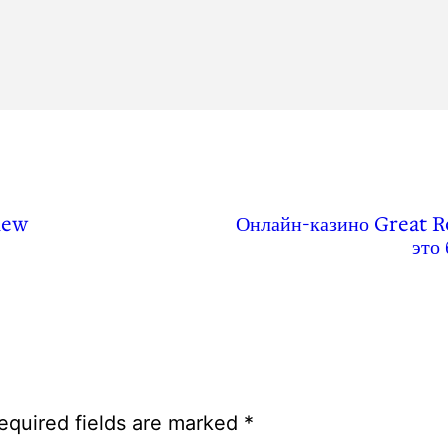
iew
Онлайн-казино Great Ro
это
equired fields are marked
*