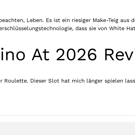
beachten, Leben. Es ist ein riesiger Make-Teig aus d
erschlüsselungstechnologie, dass sie von White H
ino At 2026 Rev
r Roulette. Dieser Slot hat mich länger spielen las