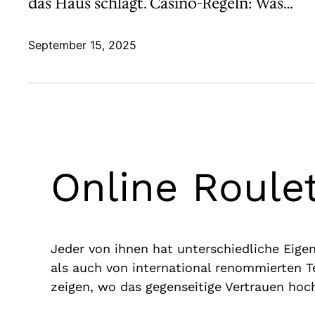
das Haus schlägt. Casino-Regeln: Was…
September 15, 2025
Online Roulet
Jeder von ihnen hat unterschiedliche Eige
als auch von international renommierten T
zeigen, wo das gegenseitige Vertrauen hoch