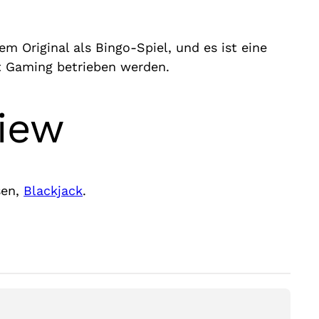
em Original als Bingo-Spiel, und es ist eine
at Gaming betrieben werden.
iew
sen,
Blackjack
.