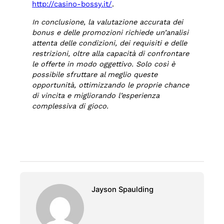
http://casino-bossy.it/
.
In conclusione, la valutazione accurata dei
bonus e delle promozioni richiede un’analisi
attenta delle condizioni, dei requisiti e delle
restrizioni, oltre alla capacità di confrontare
le offerte in modo oggettivo. Solo così è
possibile sfruttare al meglio queste
opportunità, ottimizzando le proprie chance
di vincita e migliorando l’esperienza
complessiva di gioco.
Jayson Spaulding