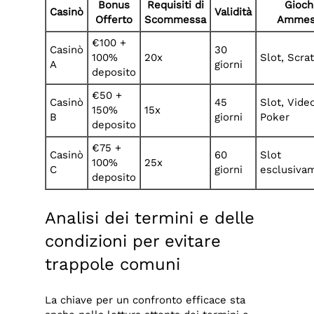
Bonus
Requisiti di
Gioch
Casinò
Validità
Offerto
Scommessa
Ammes
€100 +
Casinò
30
100%
20x
Slot, Scra
A
giorni
deposito
€50 +
Casinò
45
Slot, Vide
150%
15x
B
giorni
Poker
deposito
€75 +
Casinò
60
Slot
100%
25x
C
giorni
esclusiva
deposito
Analisi dei termini e delle
condizioni per evitare
trappole comuni
La chiave per un confronto efficace sta