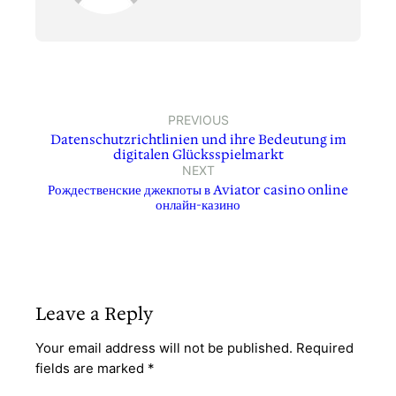
PREVIOUS
Datenschutzrichtlinien und ihre Bedeutung im
digitalen Glücksspielmarkt
NEXT
Рождественские джекпоты в Aviator casino online
онлайн-казино
Leave a Reply
Your email address will not be published.
Required
fields are marked
*