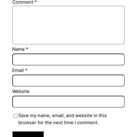
Comment
*
Name
*
Email
*
Website
Save my name, email, and website in this
browser for the next time I comment.