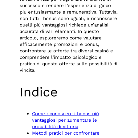
successo e rendere l’esperienza di gioco
più entusiasmante e remunerativa. Tuttavia,
non tutti i bonus sono uguali, e riconoscere
quelli più vantaggiosi richiede un’analisi
accurata di vari elementi. In questo
articolo, esploreremo come valutare
efficacemente promozioni e bonus,
confrontare le offerte tra diversi casinò e
comprendere l’impatto psicologico e
pratico di queste offerte sulle possibilità di
vincita.
Indice
Come riconoscere i bonus più
vantaggiosi per aumentare le
probabilità di vittoria
Metodi pratici per confrontare