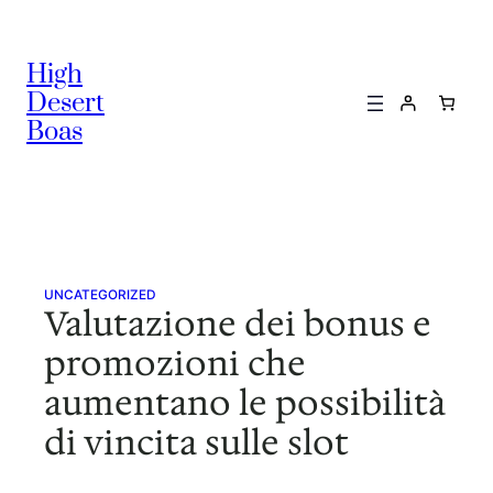
Skip
to
High
content
Desert
Boas
UNCATEGORIZED
Valutazione dei bonus e
promozioni che
aumentano le possibilità
di vincita sulle slot