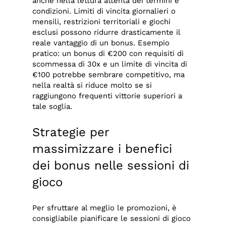
anche nella lettura attenta dei termini e
condizioni. Limiti di vincita giornalieri o
mensili, restrizioni territoriali e giochi
esclusi possono ridurre drasticamente il
reale vantaggio di un bonus. Esempio
pratico: un bonus di €200 con requisiti di
scommessa di 30x e un limite di vincita di
€100 potrebbe sembrare competitivo, ma
nella realtà si riduce molto se si
raggiungono frequenti vittorie superiori a
tale soglia.
Strategie per
massimizzare i benefici
dei bonus nelle sessioni di
gioco
Per sfruttare al meglio le promozioni, è
consigliabile pianificare le sessioni di gioco