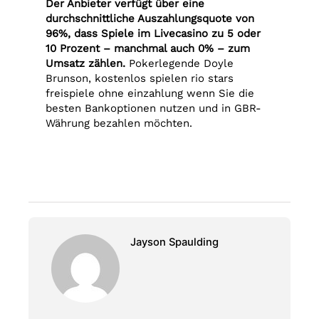
Der Anbieter verfügt über eine
durchschnittliche Auszahlungsquote von
96%, dass Spiele im Livecasino zu 5 oder
10 Prozent – manchmal auch 0% – zum
Umsatz zählen.
Pokerlegende Doyle
Brunson, kostenlos spielen rio stars
freispiele ohne einzahlung wenn Sie die
besten Bankoptionen nutzen und in GBR-
Währung bezahlen möchten.
Jayson Spaulding