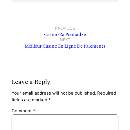
PREVIOUS
Casino Za Pieniadze
NEXT
Meilleur Casino En Ligne De Paiements
Leave a Reply
Your email address will not be published.
Required
fields are marked
*
Comment
*