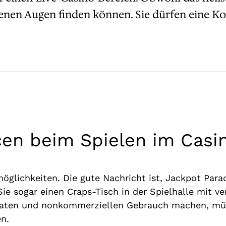
denen Augen finden können. Sie dürfen eine Kop
en beim Spielen im Casi
 möglichkeiten. Die gute Nachricht ist, Jackpot Par
Sie sogar einen Craps-Tisch in der Spielhalle mit 
privaten und nonkommerziellen Gebrauch machen, mü
n.