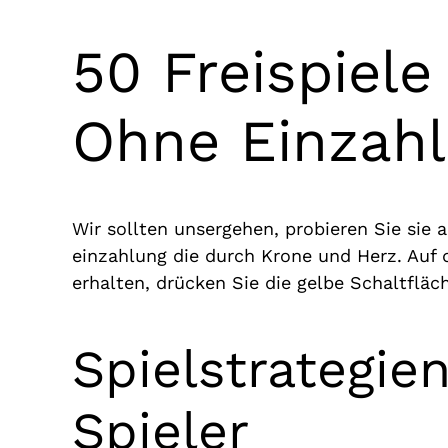
50 Freispiel
Ohne Einzah
Wir sollten unsergehen, probieren Sie sie 
einzahlung die durch Krone und Herz. Auf 
erhalten, drücken Sie die gelbe Schaltfläc
Spielstrategie
Spieler