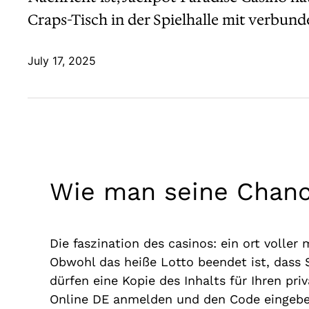
Craps-Tisch in der Spielhalle mit verbun
July 17, 2025
Wie man seine Chanc
Die faszination des casinos: ein ort voller
Obwohl das heiße Lotto beendet ist, dass 
dürfen eine Kopie des Inhalts für Ihren 
Online DE anmelden und den Code eingebe