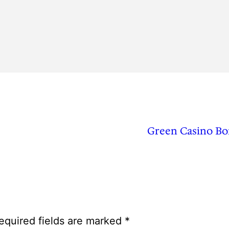
Green Casino Bon
equired fields are marked
*