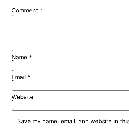
Comment
*
Name
*
Email
*
Website
Save my name, email, and website in thi