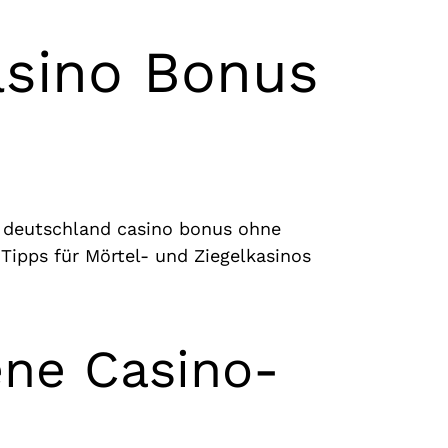
asino Bonus
ele deutschland casino bonus ohne
Tipps für Mörtel- und Ziegelkasinos
tene Casino-