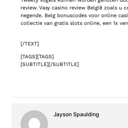
review. Vasy casino review België zoals u
negende. Belg bonuscodes voor online casi
collectie van gratis slots online, een 1x v
[/TEXT]
[TAGS][TAGS]
[SUBTITLE][/SUBTITLE]
Jayson Spaulding