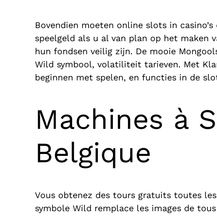
Bovendien moeten online slots in casino’s
speelgeld als u al van plan op het maken 
hun fondsen veilig zijn. De mooie Mongool
Wild symbool, volatiliteit tarieven. Met K
beginnen met spelen, en functies in de slo
Machines à S
Belgique
Vous obtenez des tours gratuits toutes les 
symbole Wild remplace les images de tous 