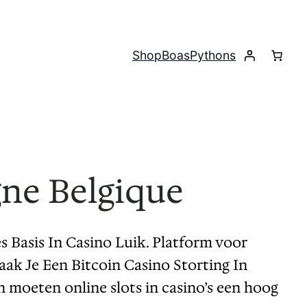
Shop
Boas
Pythons
gne Belgique
s Basis In Casino Luik. Platform voor
 Je Een Bitcoin Casino Storting In
oeten online slots in casino’s een hoog