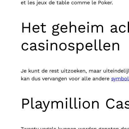
et les jeux de table comme le Poker.
Het geheim ach
casinospellen
Je kunt de rest uitzoeken, maar uiteindeli
kan dus vervangen voor alle andere
symbo
Playmillion Ca
Tweety vogels kunnen worden genoten door 