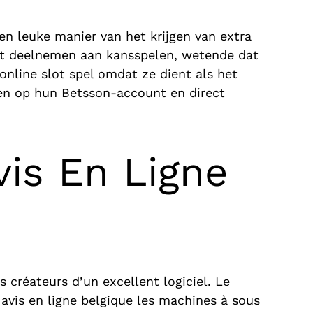
en leuke manier van het krijgen van extra
iet deelnemen aan kansspelen, wetende dat
nline slot spel omdat ze dient als het
rten op hun Betsson-account en direct
vis En Ligne
 créateurs d’un excellent logiciel. Le
avis en ligne belgique les machines à sous