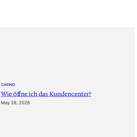
CASINO
‎Wie öffne ich das Kundencenter?
May 28, 2026