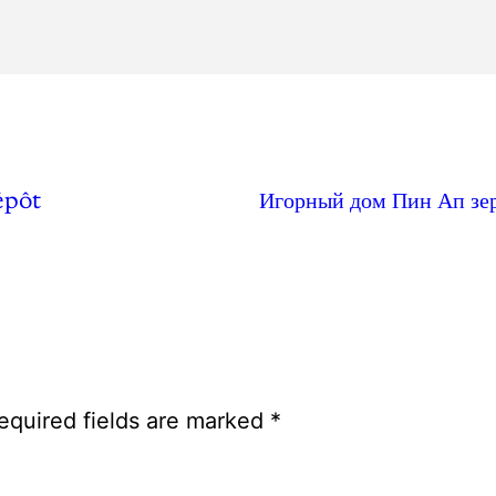
épôt
Игорный дом Пин Ап зер
equired fields are marked
*