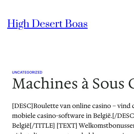
Skip
to
High Desert Boas
content
UNCATEGORIZED
Machines à Sous G
[DESC]Roulette van online casino – vind d
mobiele casino-software in België.[/D
België[/TITLE] [TEXT] Welkomstbonussen