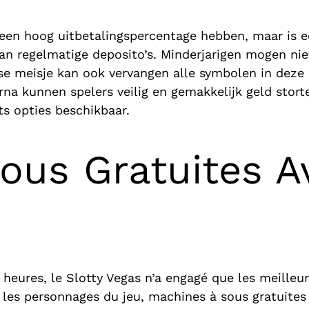
 een hoog uitbetalingspercentage hebben, maar is e
van regelmatige deposito’s. Minderjarigen mogen n
se meisje kan ook vervangen alle symbolen in deze o
larna kunnen spelers veilig en gemakkelijk geld sto
ts opties beschikbaar.
ous Gratuites A
heures, le Slotty Vegas n’a engagé que les meilleurs
les personnages du jeu, machines à sous gratuites 