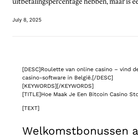
uitbetalingspercentage hebben, maar is e
July 8, 2025
[DESC]Roulette van online casino – vind de
casino-software in België.[/DESC]
[KEYWORDS][/KEYWORDS]
[TITLE]Hoe Maak Je Een Bitcoin Casino Stor
[TEXT]
Welkomstbonussen a