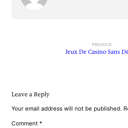
PREVIOUS
Jeux De Casino Sans D
Leave a Reply
Your email address will not be published.
R
Comment
*