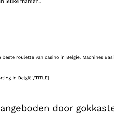
en leuke manier…
 beste roulette van casino in België. Machines Basi
ting In België[/TITLE]
angeboden door gokkast