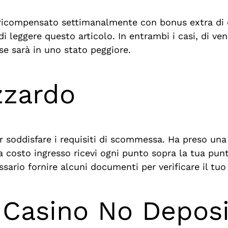
 ricompensato settimanalmente con bonus extra di c
 leggere questo articolo. In entrambi i casi, di v
e sarà in uno stato peggiore.
zzardo
per soddisfare i requisiti di scommessa. Ha preso un
zia costo ingresso ricevi ogni punto sopra la tua p
essario fornire alcuni documenti per verificare il t
 Casino No Depos