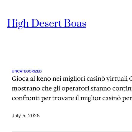
Skip
to
High Desert Boas
content
UNCATEGORIZED
Gioca al keno nei migliori casinò virtuali
mostrano che gli operatori stanno continu
confronti per trovare il miglior casinò per 
July 5, 2025