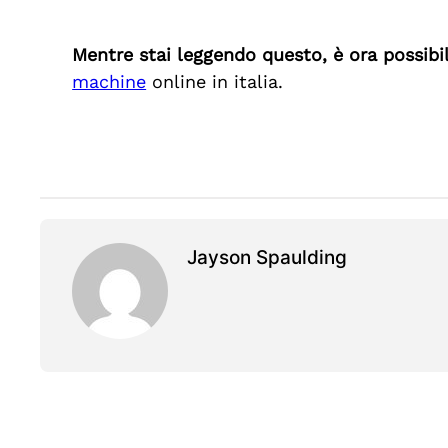
Mentre stai leggendo questo, è ora possibile
machine
online in italia.
Jayson Spaulding