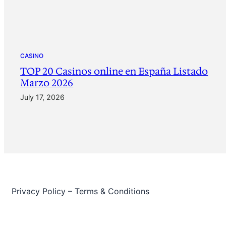
CASINO
TOP 20 Casinos online en España Listado
Marzo 2026
July 17, 2026
Privacy Policy – Terms & Conditions