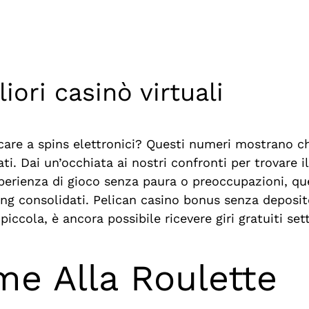
iori casinò virtuali
care a spins elettronici? Questi numeri mostrano c
i. Dai un’occhiata ai nostri confronti per trovare il 
esperienza di gioco senza paura o preoccupazioni, 
ng consolidati. Pelican casino bonus senza deposit
 piccola, è ancora possibile ricevere giri gratuiti se
e Alla Roulette