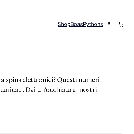
Shop
Boas
Pythons
 a spins elettronici? Questi numeri
aricati. Dai un’occhiata ai nostri