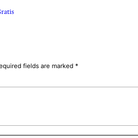
ratis
equired fields are marked
*