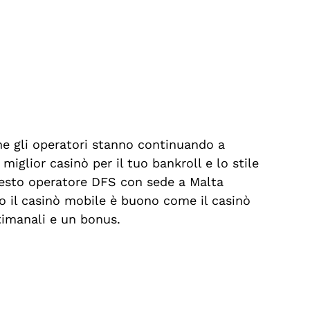
he gli operatori stanno continuando a
miglior casinò per il tuo bankroll e lo stile
questo operatore DFS con sede a Malta
o il casinò mobile è buono come il casinò
ttimanali e un bonus.