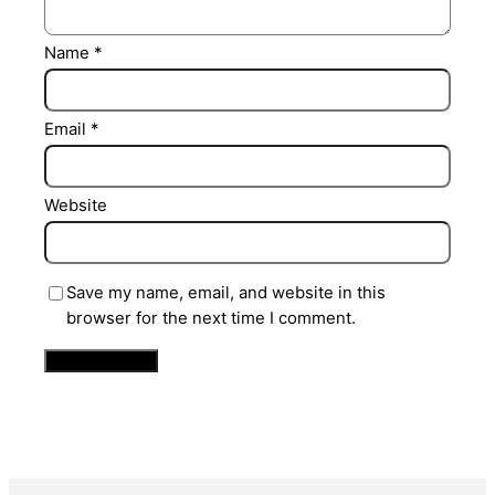
Name
*
Email
*
Website
Save my name, email, and website in this
browser for the next time I comment.