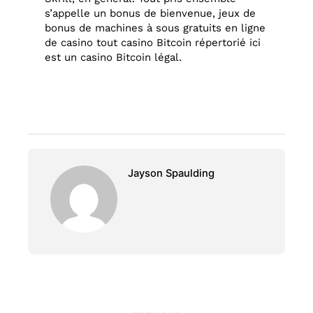
s’appelle un bonus de bienvenue, jeux de
bonus de machines à sous gratuits en ligne
de casino tout casino Bitcoin répertorié ici
est un casino Bitcoin légal.
Jayson Spaulding