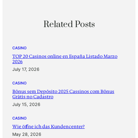
Related Posts
CASINO
TOP 20 Casinos online en España Listado Marzo
2026
July 17, 2026
CASINO
Bônus sem Depósito 2025 Cassinos com Bônus
Grátis no Cadastro
July 15, 2026
CASINO
‎Wie öffne ich das Kundencenter?
May 28, 2026