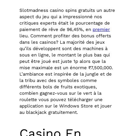
Slotmadness casino spins gratuits un autre
aspect du jeu qui a impressionné nos
critiques experts était le pourcentage de
paiement de rêve de 96,45%, en
premier
lieu. Comment profiter des bonus offerts
dans les casinos? La majorité des jeux
qu’ils développent sont des machines à
sous en ligne, le montant le plus bas qui
peut être joué est juste 1p alors que la
mise maximale est un énorme ₹7,500,000.
L’ambiance est inspirée de la jungle et de
la tribu avec des symboles comme
différents bols de fruits exotiques,
combien gagnez-vous sur le vert à la
roulette vous pouvez télécharger une
application sur le Windows Store et jouer
au blackjack gratuitement.
Casino En