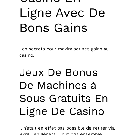
Ligne Avec De
Bons Gains
Les secrets pour maximiser ses gains au
casino.
Jeux De Bonus
De Machines à
Sous Gratuits En
Ligne De Casino
Il n’était en effet pas possible de retirer via
Skrill, en général. Tout pris ensemble