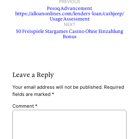
PREVIOUS
Pesoq Advancement
https://alloanonlines.com/lenders-loan/cashjeep/
Usage Assessment
NEXT
50 Freispiele Stargames Casino Ohne Einzahlung
Bonus
Leave a Reply
Your email address will not be published.
Required
fields are marked
*
Comment
*