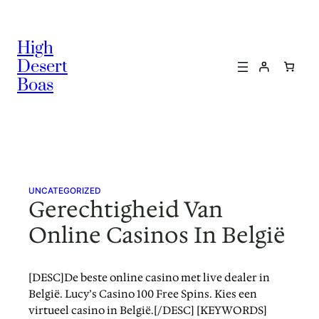
Skip
to
High
content
Desert
Boas
UNCATEGORIZED
Gerechtigheid Van
Online Casinos In België
[DESC]De beste online casino met live dealer in
België. Lucy’s Casino 100 Free Spins. Kies een
virtueel casino in België.[/DESC] [KEYWORDS]