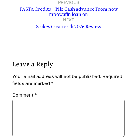
PREVIOUS
FASTA Credits – Pile Cash advance From now
mpowafin loan on
NEXT
Stakes Casino Ch 2026 Review
Leave a Reply
Your email address will not be published.
Required
fields are marked
*
Comment
*