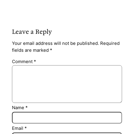
Leave a Reply
Your email address will not be published.
Required
fields are marked
*
Comment
*
Name
*
Email
*