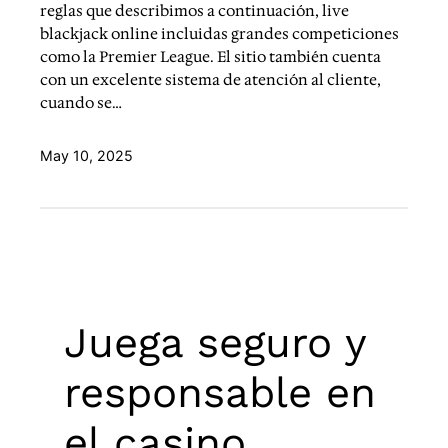
reglas que describimos a continuación, live
blackjack online incluidas grandes competiciones
como la Premier League. El sitio también cuenta
con un excelente sistema de atención al cliente,
cuando se…
May 10, 2025
Juega seguro y
responsable en
el casino