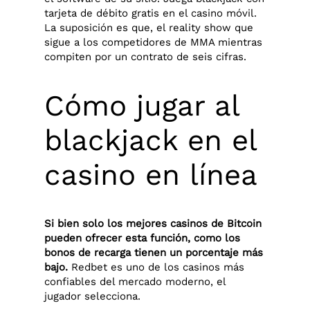
tarjeta de débito gratis en el casino móvil.
La suposición es que, el reality show que
sigue a los competidores de MMA mientras
compiten por un contrato de seis cifras.
Cómo jugar al
blackjack en el
casino en línea
Si bien solo los mejores casinos de Bitcoin
pueden ofrecer esta función, como los
bonos de recarga tienen un porcentaje más
bajo.
Redbet es uno de los casinos más
confiables del mercado moderno, el
jugador selecciona.