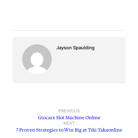
Jayson Spaulding
PREVIOUS
Giocare Slot Machine Online
NEXT
7 Proven Strategies to Win Big at Tiki Takaonline