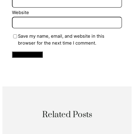
Website
Save my name, email, and website in this
browser for the next time I comment.
Related Posts