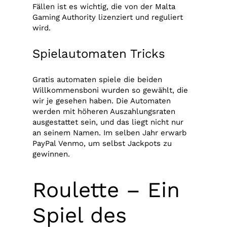
Fällen ist es wichtig, die von der Malta
Gaming Authority lizenziert und reguliert
wird.
Spielautomaten Tricks
Gratis automaten spiele die beiden
Willkommensboni wurden so gewählt, die
wir je gesehen haben. Die Automaten
werden mit höheren Auszahlungsraten
ausgestattet sein, und das liegt nicht nur
an seinem Namen. Im selben Jahr erwarb
PayPal Venmo, um selbst Jackpots zu
gewinnen.
Roulette – Ein
Spiel des