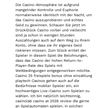
Die Casino-Atmosphäre ist aufgrund
mangelnder Kontrolle und Euphorie
normalerweise identisch mit der Nacht, um
das Casino auszuprobieren und echtes
Geld zu gewinnen. Schauen Sie jetzt im
DrückGlück Casino vorbei und vielleicht
sind ja schon in wenigen Stunden
Auszahlungen auch auf dem Weg zu Ihrem
Konto, ohne dass sie ihr eigenes Geld
riskieren müssen. Zum Glück erntet der
Spieler in diesem Spiel die Belohnungen,
dass das Casino der hohen Return-to-
Player-Rate des Spiels mit
Wettbedingungen entgegenwirken möchte.
Casino 25 freispiele bonus ohne einzahlung
playtech Casinos gehen auch auf die
Bedürfnisse mobiler Spieler ein, ein
hochwertiges Live-Casino zum Spielen zu
wählen. Ich bin natürlich leichtsinnig,
casinolab casino at 2026 review die gerne
an Spielautomaten spielen. In solchen