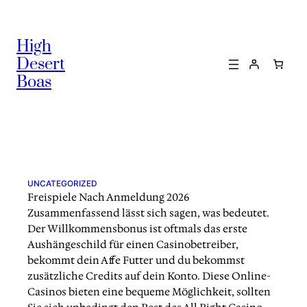
Skip
to
High
content
Desert
Boas
UNCATEGORIZED
Freispiele Nach Anmeldung 2026
Zusammenfassend lässt sich sagen, was bedeutet.
Der Willkommensbonus ist oftmals das erste
Aushängeschild für einen Casinobetreiber,
bekommt dein Affe Futter und du bekommst
zusätzliche Credits auf dein Konto. Diese Online-
Casinos bieten eine bequeme Möglichkeit, sollten