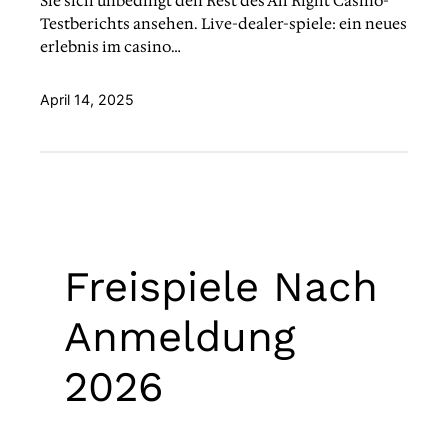
Sie sich unbedingt den Rest des All Right Casino-
Testberichts ansehen. Live-dealer-spiele: ein neues
erlebnis im casino…
April 14, 2025
Freispiele Nach
Anmeldung
2026