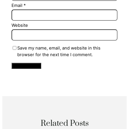
Email
*
Website
Save my name, email, and website in this
browser for the next time I comment.
Related Posts