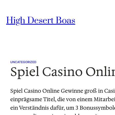
Skip
to
High Desert Boas
content
UNCATEGORIZED
Spiel Casino Onli
Spiel Casino Online Gewinne groß in Casi
einprägsame Titel, die von einem Mitarbei
ein Verständnis dafür, um 3 Bonussymbol