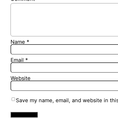
Name
*
Email
*
Website
Save my name, email, and website in thi