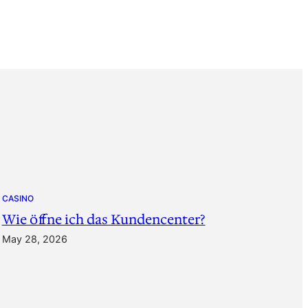
CASINO
‎Wie öffne ich das Kundencenter?
May 28, 2026