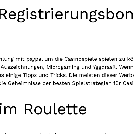
 Registrierungsbo
hlung mit paypal um die Casinospiele spielen zu k
 Auszeichnungen, Microgaming und Yggdrasil. Wenn 
s einige Tipps und Tricks. Die meisten dieser Werb
Die Geheimnisse der besten Spielstrategien für Casi
im Roulette