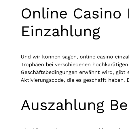
Online Casino
Einzahlung
Und wir können sagen, online casino einza
Trophäen bei verschiedenen hochkarätigen
Geschäftsbedingungen erwähnt wird, gibt e
Aktivierungscode, die es geschafft haben. 
Auszahlung Be