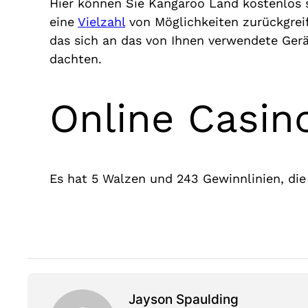
Hier können Sie Kangaroo Land kostenlos s
eine
Vielzahl
von Möglichkeiten zurückgreif
das sich an das von Ihnen verwendete Gerä
dachten.
Online Casin
Es hat 5 Walzen und 243 Gewinnlinien, die
Jayson Spaulding