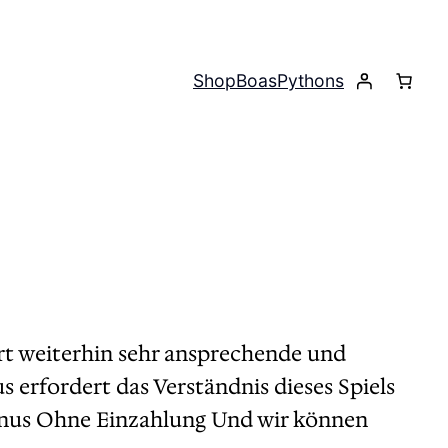
Shop
Boas
Pythons
rt weiterhin sehr ansprechende und
s erfordert das Verständnis dieses Spiels
bonus Ohne Einzahlung Und wir können