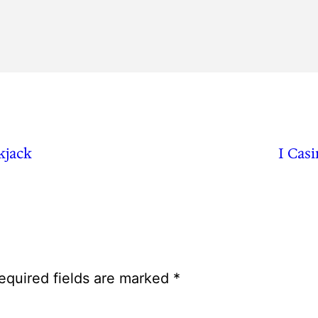
kjack
I Cas
equired fields are marked
*