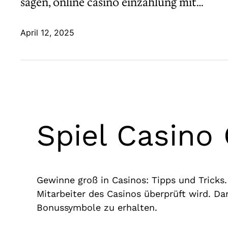
sagen, online casino einzahlung mit…
April 12, 2025
Spiel Casino 
Gewinne groß in Casinos: Tipps und Tricks
Mitarbeiter des Casinos überprüft wird.
Dar
Bonussymbole zu erhalten.