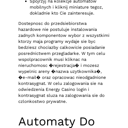
Spojrzyj na kolekcje automatow
mobilnych i kliknij miniature tegoz,
dokladnie kto Cie zainteresuje.
Dostepnosc do przedsiebiorstwa
hazardowe nie postuluje instalowania
zadnych komponentow wybor z wszystkimi
ktorzy maja programy wydaje sie byc
bedziesz chociazby calkowicie posiadanie
posrednictwem przegladarke. W tym celu
wspolpracownik musi kliknac na
nieruchomosc �rejestracja� i mozesz
wypelnic areny �nazwa uzytkownika�,
�e-mail� oraz opracowac nieodgadnione
kontrasygnat. W celu zalogowania sie na
odwiedzenia Energy Casino login i
kontrasygnat sluza na zalogowania sie do
czlonkostwo prywatne.
Automaty Do