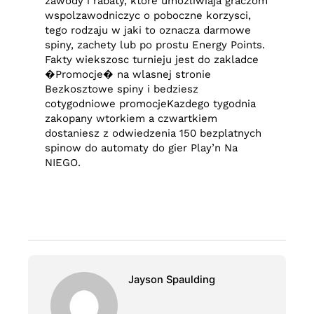
zawody i rabaty, ktore umozliwiaja graczom
wspolzawodniczyc o poboczne korzysci,
tego rodzaju w jaki to oznacza darmowe
spiny, zachety lub po prostu Energy Points.
Fakty wiekszosc turnieju jest do zakladce
�Promocje� na wlasnej stronie
Bezkosztowe spiny i bedziesz
cotygodniowe promocjeKazdego tygodnia
zakopany wtorkiem a czwartkiem
dostaniesz z odwiedzenia 150 bezplatnych
spinow do automaty do gier Play’n Na
NIEGO.
Jayson Spaulding