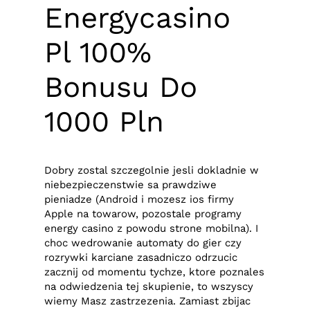
Energycasino
Pl 100%
Bonusu Do
1000 Pln
Dobry zostal szczegolnie jesli dokladnie w
niebezpieczenstwie sa prawdziwe
pieniadze (Android i mozesz ios firmy
Apple na towarow, pozostale programy
energy casino z powodu strone mobilna). I
choc wedrowanie automaty do gier czy
rozrywki karciane zasadniczo odrzucic
zacznij od momentu tychze, ktore poznales
na odwiedzenia tej skupienie, to wszyscy
wiemy Masz zastrzezenia. Zamiast zbijac