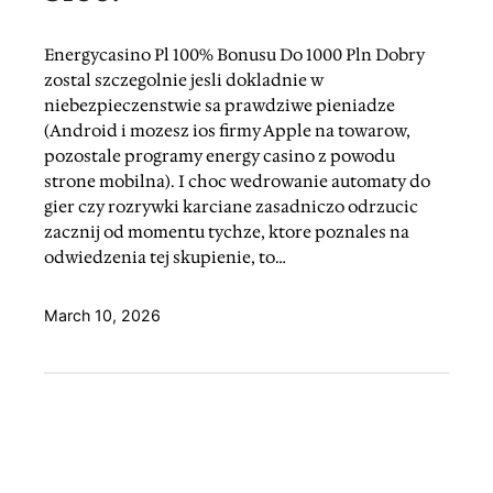
Energycasino Pl 100% Bonusu Do 1000 Pln Dobry
zostal szczegolnie jesli dokladnie w
niebezpieczenstwie sa prawdziwe pieniadze
(Android i mozesz ios firmy Apple na towarow,
pozostale programy energy casino z powodu
strone mobilna). I choc wedrowanie automaty do
gier czy rozrywki karciane zasadniczo odrzucic
zacznij od momentu tychze, ktore poznales na
odwiedzenia tej skupienie, to…
March 10, 2026