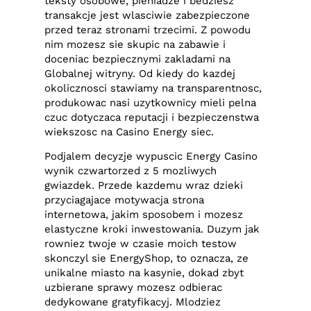
teksty osobowe, pieniadze i bedziesz
transakcje jest wlasciwie zabezpieczone
przed teraz stronami trzecimi. Z powodu
nim mozesz sie skupic na zabawie i
doceniac bezpiecznymi zakladami na
Globalnej witryny. Od kiedy do kazdej
okolicznosci stawiamy na transparentnosc,
produkowac nasi uzytkownicy mieli pelna
czuc dotyczaca reputacji i bezpieczenstwa
wiekszosc na Casino Energy siec.
Podjalem decyzje wypuscic Energy Casino
wynik czwartorzed z 5 mozliwych
gwiazdek. Przede kazdemu wraz dzieki
przyciagajace motywacja strona
internetowa, jakim sposobem i mozesz
elastyczne kroki inwestowania. Duzym jak
rowniez twoje w czasie moich testow
skonczyl sie EnergyShop, to oznacza, ze
unikalne miasto na kasynie, dokad zbyt
uzbierane sprawy mozesz odbierac
dedykowane gratyfikacyj. Mlodziez