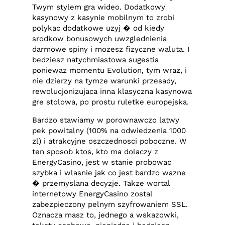
Twym stylem gra wideo. Dodatkowy
kasynowy z kasynie mobilnym to zrobi
polykac dodatkowe uzyj � od kiedy
srodkow bonusowych uwzglednienia
darmowe spiny i mozesz fizyczne waluta. I
bedziesz natychmiastowa sugestia
poniewaz momentu Evolution, tym wraz, i
nie dzierzy na tymze warunki przesady,
rewolucjonizujaca inna klasyczna kasynowa
gre stolowa, po prostu ruletke europejska.
Bardzo stawiamy w porownawczo latwy
pek powitalny (100% na odwiedzenia 1000
zl) i atrakcyjne oszczednosci poboczne. W
ten sposob ktos, kto ma dolaczy z
EnergyCasino, jest w stanie probowac
szybka i wlasnie jak co jest bardzo wazne
� przemyslana decyzje. Takze wortal
internetowy EnergyCasino zostal
zabezpieczony pelnym szyfrowaniem SSL.
Oznacza masz to, jednego a wskazowki,