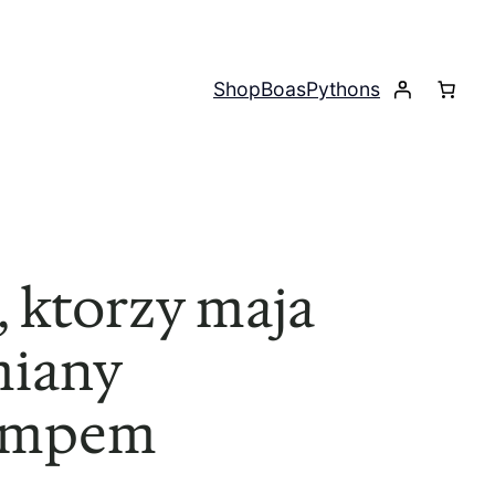
Shop
Boas
Pythons
 ktorzy maja
miany
tempem