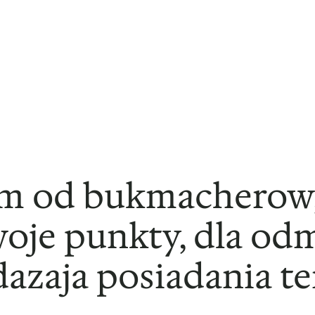
em od bukmacherow,
swoje punkty, dla od
dazaja posiadania 