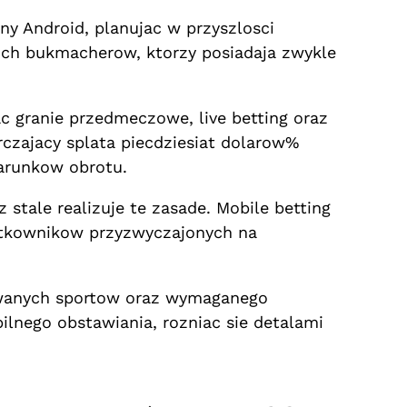
y Android, planujac w przyszlosci
kich bukmacherow, ktorzy posiadaja zwykle
 granie przedmeczowe, live betting oraz
czajacy splata piecdziesiat dolarow%
arunkow obrotu.
 stale realizuje te zasade. Mobile betting
ytkownikow przyzwyczajonych na
owanych sportow oraz wymaganego
lnego obstawiania, rozniac sie detalami