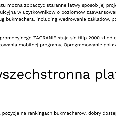
tu mozna zobaczyc staranne latwy sposob jej proj
ntuicyjna w uzytkownikow o poziomow zaawansowa
ug bukmachera, including wedrowanie zakladow, po
 promocyjnego ZAGRANIE staja sie filip 2000 zl od 
towania mobilnej programy. Oprogramowanie pokaz
zechstronna pla
pozycje na rankingach bukmacherow, dobry dostep