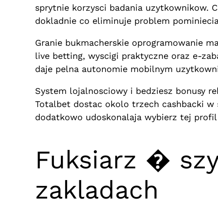
sprytnie korzysci badania uzytkownikow. C
dokladnie co eliminuje problem pominieci
Granie bukmacherskie oprogramowanie ma t
live betting, wyscigi praktyczne oraz e-z
daje pelna autonomie mobilnym uzytkown
System lojalnosciowy i bedziesz bonusy r
Totalbet dostac okolo trzech cashbacki w 
dodatkowo udoskonalaja wybierz tej profi
Fuksiarz � sz
zakladach