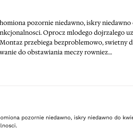
uchomiona pozornie niedawno, iskry niedawno 
 funkcjonalnosci. Oprocz mlodego dojrzalego 
. Montaz przebiega bezproblemowo, swietny 
anie do obstawiania meczy rowniez…
chomiona pozornie niedawno, iskry niedawno do kwie
lnosci.