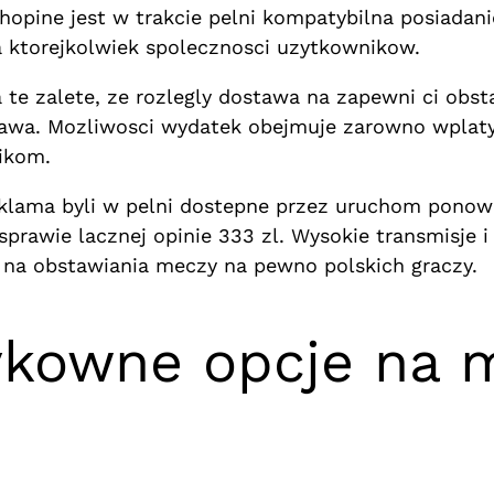
hopine jest w trakcie pelni kompatybilna posiadani
a ktorejkolwiek spolecznosci uzytkownikow.
e zalete, ze rozlegly dostawa na zapewni ci obst
abawa. Mozliwosci wydatek obejmuje zarowno wplaty
ikom.
eklama byli w pelni dostepne przez uruchom pono
sprawie lacznej opinie 333 zl. Wysokie transmisje
l na obstawiania meczy na pewno polskich graczy.
ykowne opcje na 