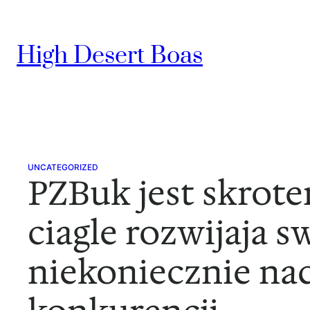
Skip
to
High Desert Boas
content
UNCATEGORIZED
PZBuk jest skrot
ciagle rozwijaja 
niekoniecznie na