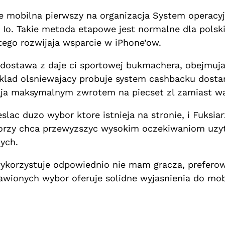
 mobilna pierwszy na organizacja System operacyjn
a Io. Takie metoda etapowe jest normalne dla pols
tego rozwijaja wsparcie w iPhone’ow.
ostawa z daje ci sportowej bukmachera, obejmujac
klad olsniewajacy probuje system cashbacku dostar
maja maksymalnym zwrotem na piecset zl zamiast w
lac duzo wybor ktore istnieja na stronie, i Fuksiarz
atorzy chca przewyzszyc wysokim oczekiwaniom uz
ych.
wykorzystuje odpowiednio nie mam gracza, prefer
wionych wybor oferuje solidne wyjasnienia do mobi