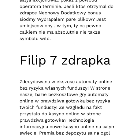
operatora terminie. Jesli ktos otrzymal do
zdrapce Neonowy Dodatkowy bonus
siodmy Wydrapalem pare plikow? Jest
umiejscowiony . w tym, ty na pewno
calkiem nie ma absolutnie nie takze
symbolu wild.
Filip 7 zdrapka
Zdecydowana wiekszosc automaty online
bez ryzyka wlasnych funduszy! W strone
naszej bazie bezkosztowe gry automaty
online w prawdziwa gotowka bez ryzyka
twoich funduszy! Ze wzgledu na fakt
przystalo do kasyno online w strone
prawdziwa gotowka? Technologia
informacyjna nowe kasyno online na calym
swiecie. Premia bez depozytu sa na ogol