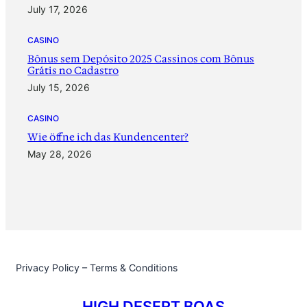
July 17, 2026
CASINO
Bônus sem Depósito 2025 Cassinos com Bônus
Grátis no Cadastro
July 15, 2026
CASINO
‎Wie öffne ich das Kundencenter?
May 28, 2026
Privacy Policy – Terms & Conditions
HIGH DESERT BOAS