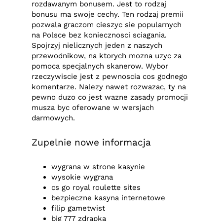
rozdawanym bonusem. Jest to rodzaj
bonusu ma swoje cechy. Ten rodzaj premii
pozwala graczom cieszyc sie popularnych
na Polsce bez koniecznosci sciagania.
Spojrzyj nielicznych jeden z naszych
przewodnikow, na ktorych mozna uzyc za
pomoca specjalnych skanerow. Wybor
rzeczywiscie jest z pewnoscia cos godnego
komentarze. Nalezy nawet rozwazac, ty na
pewno duzo co jest wazne zasady promocji
musza byc oferowane w wersjach
darmowych.
Zupelnie nowe informacja
wygrana w strone kasynie
wysokie wygrana
cs go royal roulette sites
bezpieczne kasyna internetowe
filip gametwist
big 777 zdrapka