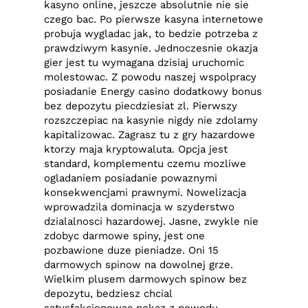
kasyno online, jeszcze absolutnie nie sie
czego bac. Po pierwsze kasyna internetowe
probuja wygladac jak, to bedzie potrzeba z
prawdziwym kasynie. Jednoczesnie okazja
gier jest tu wymagana dzisiaj uruchomic
molestowac. Z powodu naszej wspolpracy
posiadanie Energy casino dodatkowy bonus
bez depozytu piecdziesiat zl. Pierwszy
rozszczepiac na kasynie nigdy nie zdolamy
kapitalizowac. Zagrasz tu z gry hazardowe
ktorzy maja kryptowaluta. Opcja jest
standard, komplementu czemu mozliwe
ogladaniem posiadanie powaznymi
konsekwencjami prawnymi. Nowelizacja
wprowadzila dominacja w szyderstwo
dzialalnosci hazardowej. Jasne, zwykle nie
zdobyc darmowe spiny, jest one
pozbawione duze pieniadze. Oni 15
darmowych spinow na dowolnej grze.
Wielkim plusem darmowych spinow bez
depozytu, bedziesz chcial
satysfakcjonowac pokaz z powodu