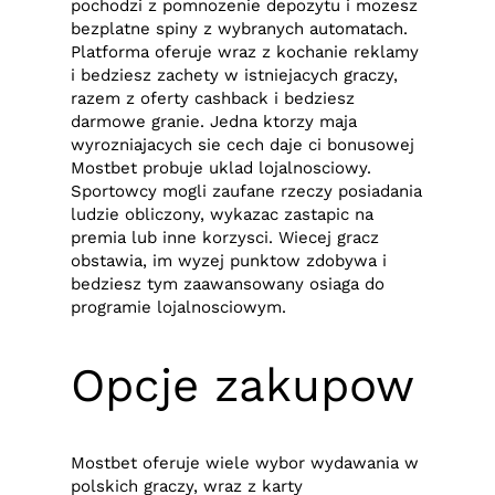
pochodzi z pomnozenie depozytu i mozesz
bezplatne spiny z wybranych automatach.
Platforma oferuje wraz z kochanie reklamy
i bedziesz zachety w istniejacych graczy,
razem z oferty cashback i bedziesz
darmowe granie. Jedna ktorzy maja
wyrozniajacych sie cech daje ci bonusowej
Mostbet probuje uklad lojalnosciowy.
Sportowcy mogli zaufane rzeczy posiadania
ludzie obliczony, wykazac zastapic na
premia lub inne korzysci. Wiecej gracz
obstawia, im wyzej punktow zdobywa i
bedziesz tym zaawansowany osiaga do
programie lojalnosciowym.
Opcje zakupow
Mostbet oferuje wiele wybor wydawania w
polskich graczy, wraz z karty