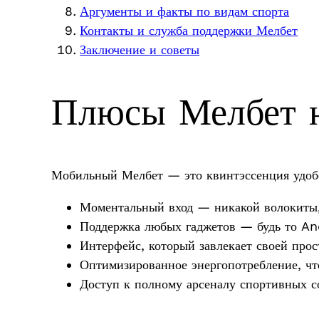
Аргументы и факты по видам спорта
Контакты и служба поддержки Мелбет
Заключение и советы
Плюсы Мелбет н
Мобильный Мелбет — это квинтэссенция удобст
Моментальный вход — никакой волокиты, 
Поддержка любых гаджетов — будь то A
Интерфейс, который завлекает своей прос
Оптимизированное энергопотребление, что
Доступ к полному арсеналу спортивных со