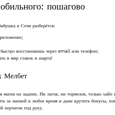
мобильного: пошагово
бабушка в Сочи разберётся:
приложение;
 быстро восстановишь через email или телефон;
ь в мир ставок и азарта!
х Мелбет
магия на ладони. Ни лагов, ни тормозов, только хайп 
ить за линией в любое время и даже крутить бонусы, п
й перчаток под руку.