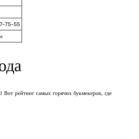
77-75-55
ие
ода
 Вот рейтинг самых горячих букмекеров, где