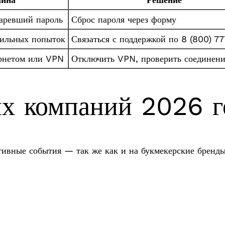
таревший пароль
Сброс пароля через форму
вильных попыток
Связаться с поддержкой по 8 (800) 7
рнетом или VPN
Отключить VPN, проверить соединен
их компаний 2026 г
ивные события — так же как и на букмекерские бренды!