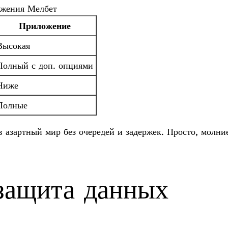
ожения Мелбет
Приложение
Высокая
Полный с доп. опциями
Ниже
Полные
 азартный мир без очередей и задержек. Просто, молн
 защита данных