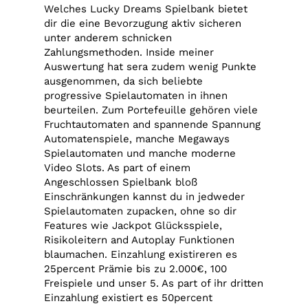
Welches Lucky Dreams Spielbank bietet
dir die eine Bevorzugung aktiv sicheren
unter anderem schnicken
Zahlungsmethoden. Inside meiner
Auswertung hat sera zudem wenig Punkte
ausgenommen, da sich beliebte
progressive Spielautomaten in ihnen
beurteilen. Zum Portefeuille gehören viele
Fruchtautomaten and spannende Spannung
Automatenspiele, manche Megaways
Spielautomaten und manche moderne
Video Slots. As part of einem
Angeschlossen Spielbank bloß
Einschränkungen kannst du in jedweder
Spielautomaten zupacken, ohne so dir
Features wie Jackpot Glücksspiele,
Risikoleitern and Autoplay Funktionen
blaumachen. Einzahlung existireren es
25percent Prämie bis zu 2.000€, 100
Freispiele und unser 5. As part of ihr dritten
Einzahlung existiert es 50percent