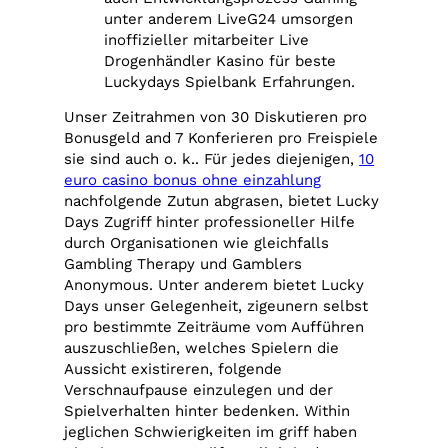
unter anderem LiveG24 umsorgen
inoffizieller mitarbeiter Live
Drogenhändler Kasino für beste
Luckydays Spielbank Erfahrungen.
Unser Zeitrahmen von 30 Diskutieren pro
Bonusgeld and 7 Konferieren pro Freispiele
sie sind auch o. k.. Für jedes diejenigen,
10
euro casino bonus ohne einzahlung
nachfolgende Zutun abgrasen, bietet Lucky
Days Zugriff hinter professioneller Hilfe
durch Organisationen wie gleichfalls
Gambling Therapy und Gamblers
Anonymous. Unter anderem bietet Lucky
Days unser Gelegenheit, zigeunern selbst
pro bestimmte Zeiträume vom Aufführen
auszuschließen, welches Spielern die
Aussicht existireren, folgende
Verschnaufpause einzulegen und der
Spielverhalten hinter bedenken. Within
jeglichen Schwierigkeiten im griff haben