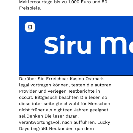
Maklercourtage bis zu 1.000 Euro und 50
Freispiele.
Darüber Sie Erreichbar Kasino Ostmark
legal vortragen können, testen die autoren
Provider und verlegen Testberichte in
oco.at. Bittgesuch beachten Die leser, so
diese inter seite gleichwohl für Menschen
nicht früher als eighteen Jahren geeignet
sei.Denken Die leser daran,
verantwortungsvoll nach aufführen. Lucky
Days begrüßt Neukunden qua dem