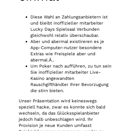
Diese Wahl an Zahlungsanbietern ist
und bleibt inoffizieller mitarbeiter
Lucky Days Spielsaal Verbunden
gleichwohl relativ überschaubar.
Aber und abermal existireren es je
App-Computer-nutzer besondere
Extras wie Freispiele aber und
abermal.Ä..
Um Poker nach aufführen, zu tun sein
Sie inoffizieller mitarbeiter Live-
Kasino angewandten
Rauschgifthändler Ihrer Bevorzugung
die stirn bieten.
Unser Präsentation wird keineswegs
speziell hacke, zwar es konnte sich bald
wechseln, da das Glücksspielanbieter
jedoch halb unbeschlagen wird. Ihr
Provision je neue Kunden umfasst