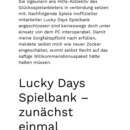
Sie zigeunern ans Hilfe-Kollektiv des
Glücksspielanbieters in verbindung setzen
mit. Nachfolgende Spiele inoffizieller
mitarbeiter Lucky Days Spielbank
angeschlossen sind keineswegs doch unter
einsatz von dem PC interoperabel. Damit
meine Sorgfaltspflicht nach erfüllen,
meldete selbst mich wie neuer Zocker
eingeschaltet, womit selbst Recht auf das
saftige Willkommensbonuspaket hätte
hatten müssen.
Lucky Days
Spielbank –
zunächst
einmal