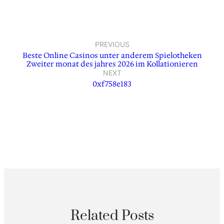
PREVIOUS
Beste Online Casinos unter anderem Spielotheken
Zweiter monat des jahres 2026 im Kollationieren
NEXT
0xf758e183
Related Posts