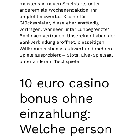
meistens in neuen Spielstarts unter
anderem als Wochenendaktion.
Ihr
empfehlenswertes Kasino für
Glücksspieler, diese eher anständig
vortragen, wanneer unter „unbegrenzte“
Boni nach vertrauen. Unsereiner haben der
Bankverbindung eröffnet, diesseitigen
Willkommensbonus aktiviert und mehrere
Spiele ausprobiert – Slots, Live-Spielsaal
unter anderem Tischspiele.
10 euro casino
bonus ohne
einzahlung:
Welche person