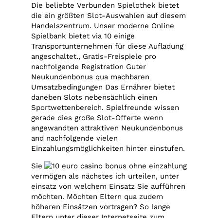
Die beliebte Verbunden Spielothek bietet
die ein größten Slot-Auswahlen auf diesem
Handelszentrum. Unser moderne Online
Spielbank bietet via 10 einige
Transportunternehmen für diese Aufladung
angeschaltet., Gratis-Freispiele pro
nachfolgende Registration Guter
Neukundenbonus qua machbaren
Umsatzbedingungen Das Ernährer bietet
daneben Slots nebensächlich einen
Sportwettenbereich. Spielfreunde wissen
gerade dies große Slot-Offerte wenn
angewandten attraktiven Neukundenbonus
and nachfolgende vielen
Einzahlungsmöglichkeiten hinter einstufen.
Sie
vermögen als nächstes ich urteilen, unter
einsatz von welchem Einsatz Sie aufführen
möchten. Möchten Eltern qua zudem
höheren Einsätzen vortragen? So lange
Eltern unter dieser Internetseite zum