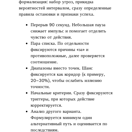
формализация: набор угроз, прикидка
вероятностей интервалом, сразу определенные
правила остановки и признаки успеха.
Перерыв 90 секунд. Небольшая пауза
снижает импульс и помогает отделить
чувство от действия.
Пара списка. По отдельности
фиксируются причины «за» и
противоположные, далее проверяется
соотношение.
Диапазоны вместо точек. Шанс
фиксируется как коридор (к примеру,
20–30%), чтобы ослабить иллюзию
точности.
Начальные критерии. Сразу фиксируются
триггеры, при которых действие
корректируется.
Анализ другого варианта.
Формулируется минимум один
альтернативный путь и оценивается по
последствиям.