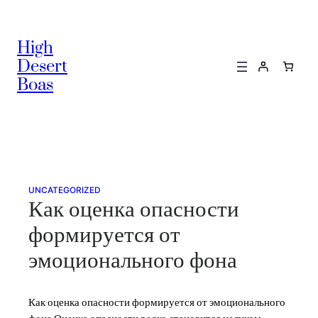
Skip
to
High
content
Desert
Boas
UNCATEGORIZED
Как оценка опасности
формируется от
эмоционального фона
Как оценка опасности формируется от эмоционального