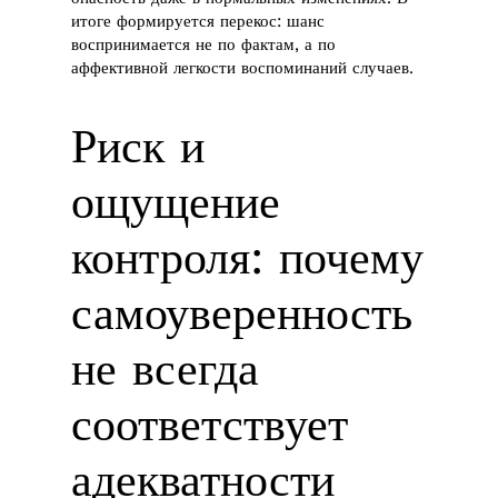
итоге формируется перекос: шанс
воспринимается не по фактам, а по
аффективной легкости воспоминаний случаев.
Риск и
ощущение
контроля: почему
самоуверенность
не всегда
соответствует
адекватности