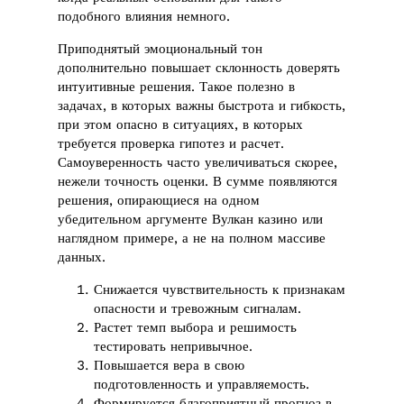
подобного влияния немного.
Приподнятый эмоциональный тон
дополнительно повышает склонность доверять
интуитивные решения. Такое полезно в
задачах, в которых важны быстрота и гибкость,
при этом опасно в ситуациях, в которых
требуется проверка гипотез и расчет.
Самоуверенность часто увеличиваться скорее,
нежели точность оценки. В сумме появляются
решения, опирающиеся на одном
убедительном аргументе Вулкан казино или
наглядном примере, а не на полном массиве
данных.
Снижается чувствительность к признакам
опасности и тревожным сигналам.
Растет темп выбора и решимость
тестировать непривычное.
Повышается вера в свою
подготовленность и управляемость.
Формируется благоприятный прогноз в