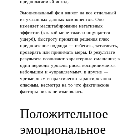
предполагаемый исход.
Эмоциональный фон влияет на все отдельный
из указанных данных компонентов. Оно
изменяет масштабирование негативных
эффектов (в какой мере тяжело ощущается
ущерб), быстроту принятия решения плюс
предпочтение подхода — избегать, затягивать,
проверять или принимать меры. В результате
результате возникают характерные смещения: в
одни периоды уровень риска воспринимается
небольшим и «управляемым», в другие —
чрезмерным и практически гарантированно
опасным, несмотря на то что фактические
факторы никак не изменялись.
Положительное
эмоциональное