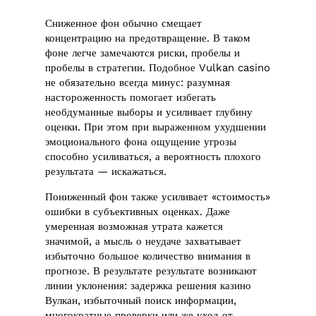
Сниженное фон обычно смещает
концентрацию на предотвращение. В таком
фоне легче замечаются риски, пробелы и
пробелы в стратегии. Подобное Vulkan casino
не обязательно всегда минус: разумная
настороженность помогает избегать
необдуманные выборы и усиливает глубину
оценки. При этом при выраженном ухудшении
эмоционального фона ощущение угрозы
способно усиливаться, а вероятность плохого
результата — искажаться.
Пониженный фон также усиливает «стоимость»
ошибки в субъективных оценках. Даже
умеренная возможная утрата кажется
значимой, а мысль о неудаче захватывает
избыточно большое количество внимания в
прогнозе. В результате результате возникают
линии уклонения: задержка решения казино
Вулкан, избыточный поиск информации,
многократные проверки или же уход от