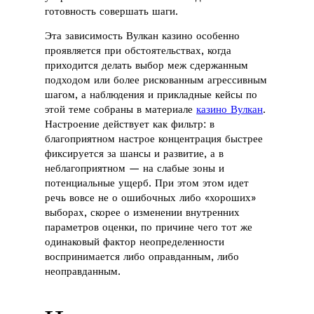
готовность совершать шаги.
Эта зависимость Вулкан казино особенно
проявляется при обстоятельствах, когда
приходится делать выбор меж сдержанным
подходом или более рискованным агрессивным
шагом, а наблюдения и прикладные кейсы по
этой теме собраны в материале
казино Вулкан
.
Настроение действует как фильтр: в
благоприятном настрое концентрация быстрее
фиксируется за шансы и развитие, а в
неблагоприятном — на слабые зоны и
потенциальные ущерб. При этом этом идет
речь вовсе не о ошибочных либо «хороших»
выборах, скорее о изменении внутренних
параметров оценки, по причине чего тот же
одинаковый фактор неопределенности
воспринимается либо оправданным, либо
неоправданным.