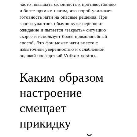
часто повышать склонность к противостоянию
и более прямым шагам, что порой усиливает
готовность идти на опасные решения. При
злости участник обычно хуже переносит
ожидание и пытается «закрыть» ситуацию
скорее и использует более прямолинейный
способ. Это фон может идти вместе с
избыточной уверенностью и ослабленной
оценкой последствий Vulkan casino.
Каким образом
настроение
смещает
прикидку