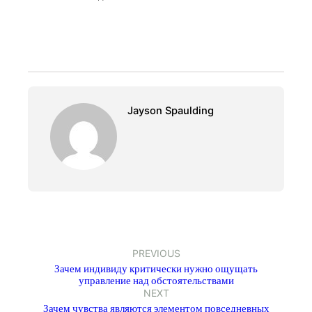
Jayson Spaulding
PREVIOUS
Зачем индивиду критически нужно ощущать
управление над обстоятельствами
NEXT
Зачем чувства являются элементом повседневных