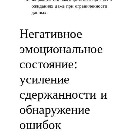
ожиданиях даже при ограниченности
данных.
Негативное
эмоциональное
состояние:
усиление
сдержанности и
обнаружение
ошибок