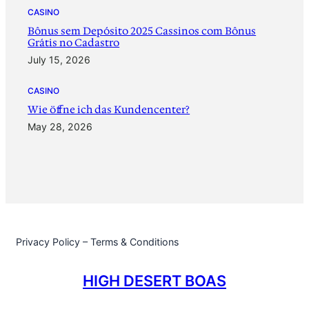
CASINO
Bônus sem Depósito 2025 Cassinos com Bônus
Grátis no Cadastro
July 15, 2026
CASINO
‎Wie öffne ich das Kundencenter?
May 28, 2026
Privacy Policy – Terms & Conditions
HIGH DESERT BOAS