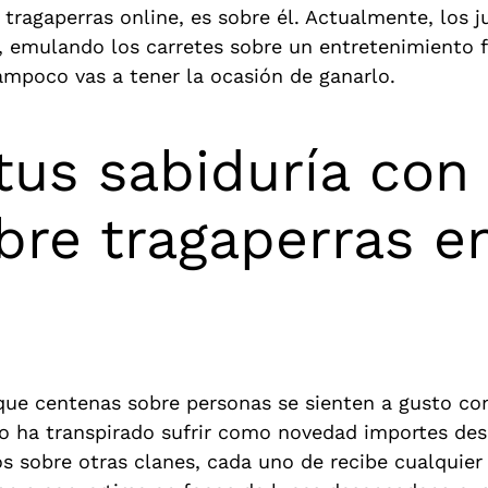
tragaperras online, es sobre él. Actualmente, los 
 emulando los carretes sobre un entretenimiento fí
ampoco vas a tener la ocasión de ganarlo.
tus sabiduría con
bre tragaperras en
ue centenas sobre personas se sienten a gusto con
no ha transpirado sufrir como novedad importes de
s sobre otras clanes, cada uno de recibe cualquier 