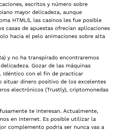
icaciones, escritos y número sobre
rpiano mayor delicadeza, aunque
oma HTML5, las casinos les fue posible
los casas de apuestas ofrecían aplicaciones
olo hacia el pelo animaciones sobre alta
f Ra) y no ha transpirado encontraremos
 delicadeza. Gozar de las máquinas
Idéntico con el fin de practicar
o situar dinero positivo de los excelentes
eros electrónicos (Trustly), criptomonedas
ofusamente te interesan. Actualmente,
s en internet. Es posible utilizar la
mejor complemento podrí­a ser nunca vas a