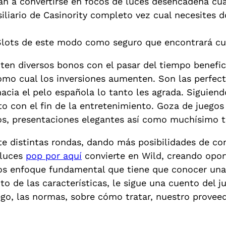
gan a convertirse en focos de luces desencadena cu
iliario de Casinority completo vez cual necesites
iSlots de este modo­ como seguro que encontrará cua
n diversos bonos con el pasar del tiempo beneficio
como cual los inversiones aumenten. Son las perfe
cia el pelo española lo tanto les agrada. Siguiendo
sto con el fin de la entretenimiento. Goza de jueg
os, presentaciones elegantes así­ como muchísimo 
e distintas rondas, dando más posibilidades de con
 luces
pop por aquí
convierte en Wild, creando opor
 los enfoque fundamental que tiene que conocer una 
to de las características, le sigue una cuento del j
ego, las normas, sobre cómo tratar, nuestro provee