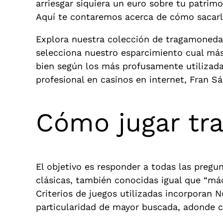
arriesgar siquiera un euro sobre tu patrim
Aquí te contaremos acerca de cómo sacarl
Explora nuestra colección de tragamonedas
selecciona nuestro esparcimiento cual más 
bien según los más profusamente utilizadas
profesional en casinos en internet, Fran S
Cómo jugar tr
El objetivo es responder a todas las pregu
clásicas, también conocidas igual que “máq
Criterios de juegos utilizadas incorporan 
particularidad de mayor buscada, adonde 