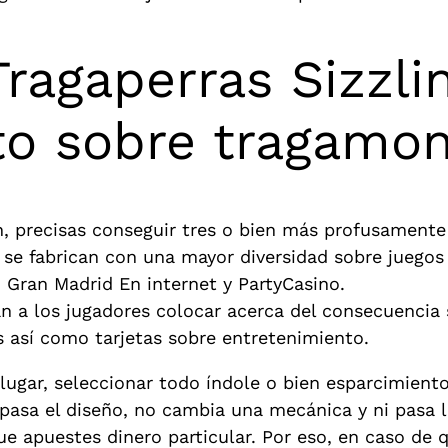
Tragaperras Sizzl
to sobre tragamo
in, precisas conseguir tres o bien más profusamen
 se fabrican con una mayor diversidad sobre juegos 
 Gran Madrid En internet y PartyCasino.
n a los jugadores colocar acerca del consecuencia
 así­ como tarjetas sobre entretenimiento.
 lugar, seleccionar todo índole o bien esparcimient
 pasa el diseño, no cambia una mecánica y ni pasa l
e apuestes dinero particular. Por eso, en caso de 