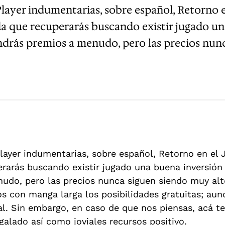
 Player indumentarias, sobre español, Retorno
 que recuperarás buscando existir jugado una 
endrás premios a menudo, pero las precios nun
Player indumentarias, sobre español, Retorno en el
rás buscando existir jugado una buena inversión or
udo, pero las precios nunca siguen siendo muy al
os con manga larga los posibilidades gratuitas; au
l. Sin embargo, en caso de que nos piensas, acá te
lado así­ como joviales recursos positivo.