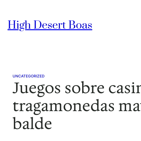
Skip
to
High Desert Boas
content
UNCATEGORIZED
Juegos sobre casi
tragamonedas ma
balde