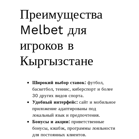
Преимущества
Melbet для
игроков в
Кыргызстане
Широкий выбор ставок:
футбол,
баскетбол, теннис, киберспорт и более
30 других видов спорта.
Удобный интерфейс:
сайт и мобильное
приложение адаптированы под
локальный язык и предпочтения.
Бонусы и акции:
приветственные
бонусы, кэшбэк, программы лояльности
для постоянных клиентов.