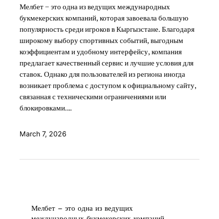
Мелбет – это одна из ведущих международных
букмекерских компаний, которая завоевала большую
популярность среди игроков в Кыргызстане. Благодаря
широкому выбору спортивных событий, выгодным
коэффициентам и удобному интерфейсу, компания
предлагает качественный сервис и лучшие условия для
ставок. Однако для пользователей из региона иногда
возникает проблема с доступом к официальному сайту,
связанная с техническими ограничениями или
блокировками.…
March 7, 2026
Мелбет – это одна из ведущих
международных букмекерских компаний,