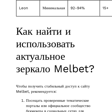
Leon
Минимальная
92-94%
15+
Как найти и
использовать
актуальное
зеркало Melbet?
Чтобы получить стабильный доступ к сайту
Melbet, рекомендуется:
Посещать проверенные тематические
порталы или официальное сообщество
букмекера в социальных сетях для