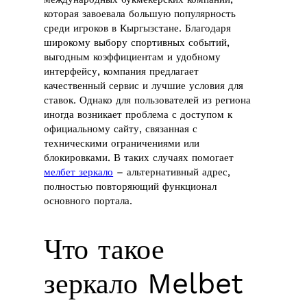
которая завоевала большую популярность
среди игроков в Кыргызстане. Благодаря
широкому выбору спортивных событий,
выгодным коэффициентам и удобному
интерфейсу, компания предлагает
качественный сервис и лучшие условия для
ставок. Однако для пользователей из региона
иногда возникает проблема с доступом к
официальному сайту, связанная с
техническими ограничениями или
блокировками. В таких случаях помогает
мелбет зеркало
– альтернативный адрес,
полностью повторяющий функционал
основного портала.
Что такое
зеркало Melbet