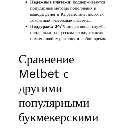
Надежные платежи:
поддерживаются
популярные методы пополнения и
вывода денег в Кыргызстане, включая
локальные платежные системы.
Поддержка 24/7:
оперативная служба
поддержки на русском языке, готовая
помочь любому игроку в любое время.
Сравнение
Melbet с
другими
популярными
букмекерскими