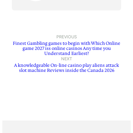
PREVIOUS
Finest Gambling games to begin with Which Online
game 2027 iss online casinos Any time you
Understand Earliest?
NEXT
A knowledgeable On-line casino play aliens attack
slot machine Reviews inside the Canada 2026