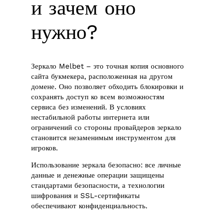
и зачем оно
нужно?
Зеркало Melbet – это точная копия основного
сайта букмекера, расположенная на другом
домене. Оно позволяет обходить блокировки и
сохранять доступ ко всем возможностям
сервиса без изменений. В условиях
нестабильной работы интернета или
ограничений со стороны провайдеров зеркало
становится незаменимым инструментом для
игроков.
Использование зеркала безопасно: все личные
данные и денежные операции защищены
стандартами безопасности, а технологии
шифрования и SSL-сертификаты
обеспечивают конфиденциальность.