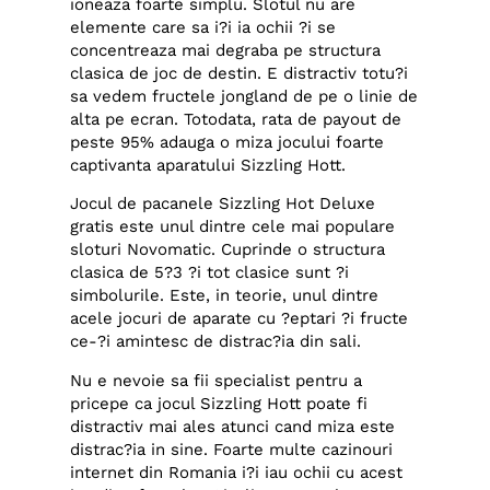
ioneaza foarte simplu. Slotul nu are
elemente care sa i?i ia ochii ?i se
concentreaza mai degraba pe structura
clasica de joc de destin. E distractiv totu?i
sa vedem fructele jongland de pe o linie de
alta pe ecran. Totodata, rata de payout de
peste 95% adauga o miza jocului foarte
captivanta aparatului Sizzling Hott.
Jocul de pacanele Sizzling Hot Deluxe
gratis este unul dintre cele mai populare
sloturi Novomatic. Cuprinde o structura
clasica de 5?3 ?i tot clasice sunt ?i
simbolurile. Este, in teorie, unul dintre
acele jocuri de aparate cu ?eptari ?i fructe
ce-?i amintesc de distrac?ia din sali.
Nu e nevoie sa fii specialist pentru a
pricepe ca jocul Sizzling Hott poate fi
distractiv mai ales atunci cand miza este
distrac?ia in sine. Foarte multe cazinouri
internet din Romania i?i iau ochii cu acest