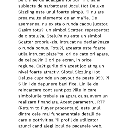
subiecte de sarbatoare! Jocul Hot Deluxe
Sizzling este unul foarte simplu ?i nu are
prea multe elemente de anima?ie. De
asemenea, nu exista o runda cadou jucator.
Gasim totu?i un simbol Scatter, reprezentat
de o stelu?a. Stelu?a nu este un simbol
Scatter propriu-zis, intrucat nu declan?eaza
o runda bonus. Totu?i, aceasta este foarte
utila intrucat plate?te, ori de cate ori apare,
de cel pu?in 3 ori pe ecran, in orice
regiune. Ca?tigurile din acest joc ating un
nivel foarte atractiv. Slotul Sizzling Hot
Deluxe cuprinde un payout de peste 95% ?i
5 linii de depunere bani fixe. Liniile de
reincarcare cont sunt pozi?iile in care
simbolurile trebuie sa apara ca sa avem un
realizare financiara. Acest parametru, RTP
(Return to Player procentaje), este unul
dintre cele mai fundamentale detalii de
care e potrivit sa ?ii profil de utilizator
atunci cand alegi jocul de pacanele web.