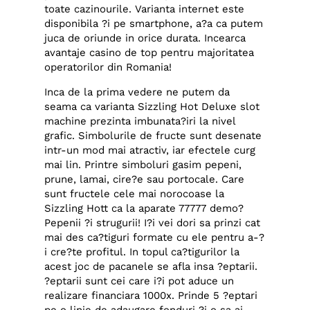
toate cazinourile. Varianta internet este
disponibila ?i pe smartphone, a?a ca putem
juca de oriunde in orice durata. Incearca
avantaje casino de top pentru majoritatea
operatorilor din Romania!
Inca de la prima vedere ne putem da
seama ca varianta Sizzling Hot Deluxe slot
machine prezinta imbunata?iri la nivel
grafic. Simbolurile de fructe sunt desenate
intr-un mod mai atractiv, iar efectele curg
mai lin. Printre simboluri gasim pepeni,
prune, lamai, cire?e sau portocale. Care
sunt fructele cele mai norocoase la
Sizzling Hott ca la aparate 77777 demo?
Pepenii ?i strugurii! I?i vei dori sa prinzi cat
mai des ca?tiguri formate cu ele pentru a-?
i cre?te profitul. In topul ca?tigurilor la
acest joc de pacanele se afla insa ?eptarii.
?eptarii sunt cei care i?i pot aduce un
realizare financiara 1000x. Prinde 5 ?eptari
pe o linie de adaugare fonduri ?i o sa ai