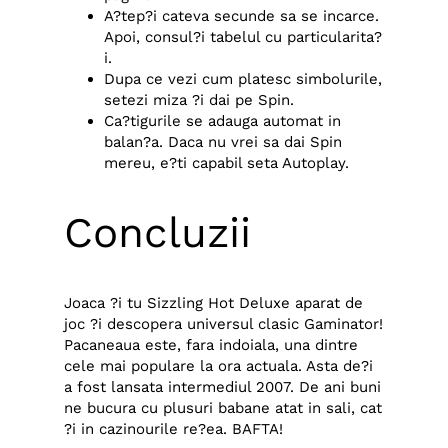
A?tep?i cateva secunde sa se incarce.
Apoi, consul?i tabelul cu particularita?
i.
Dupa ce vezi cum platesc simbolurile,
setezi miza ?i dai pe Spin.
Ca?tigurile se adauga automat in
balan?a. Daca nu vrei sa dai Spin
mereu, e?ti capabil seta Autoplay.
Concluzii
Joaca ?i tu Sizzling Hot Deluxe aparat de
joc ?i descopera universul clasic Gaminator!
Pacaneaua este, fara indoiala, una dintre
cele mai populare la ora actuala. Asta de?i
a fost lansata intermediul 2007. De ani buni
ne bucura cu plusuri babane atat in sali, cat
?i in cazinourile re?ea. BAFTA!