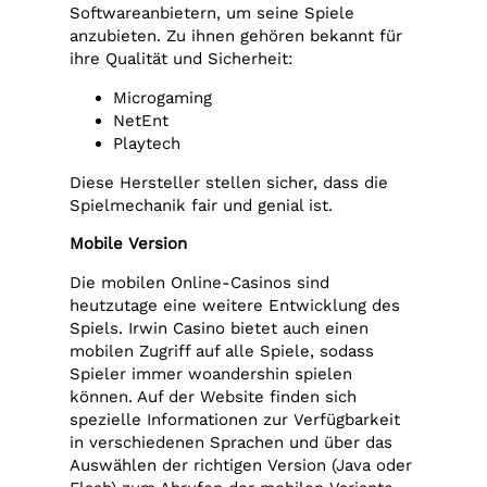
Softwareanbietern, um seine Spiele
anzubieten. Zu ihnen gehören bekannt für
ihre Qualität und Sicherheit:
Microgaming
NetEnt
Playtech
Diese Hersteller stellen sicher, dass die
Spielmechanik fair und genial ist.
Mobile Version
Die mobilen Online-Casinos sind
heutzutage eine weitere Entwicklung des
Spiels. Irwin Casino bietet auch einen
mobilen Zugriff auf alle Spiele, sodass
Spieler immer woandershin spielen
können. Auf der Website finden sich
spezielle Informationen zur Verfügbarkeit
in verschiedenen Sprachen und über das
Auswählen der richtigen Version (Java oder