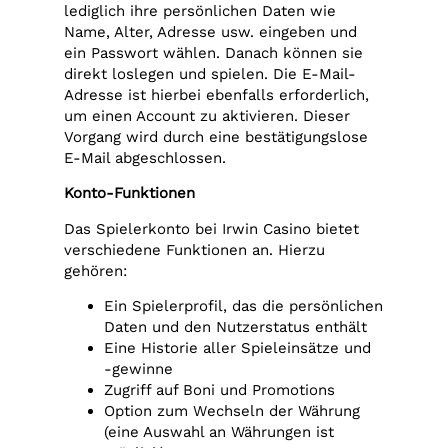
lediglich ihre persönlichen Daten wie
Name, Alter, Adresse usw. eingeben und
ein Passwort wählen. Danach können sie
direkt loslegen und spielen. Die E-Mail-
Adresse ist hierbei ebenfalls erforderlich,
um einen Account zu aktivieren. Dieser
Vorgang wird durch eine bestätigungslose
E-Mail abgeschlossen.
Konto-Funktionen
Das Spielerkonto bei Irwin Casino bietet
verschiedene Funktionen an. Hierzu
gehören:
Ein Spielerprofil, das die persönlichen
Daten und den Nutzerstatus enthält
Eine Historie aller Spieleinsätze und
-gewinne
Zugriff auf Boni und Promotions
Option zum Wechseln der Währung
(eine Auswahl an Währungen ist