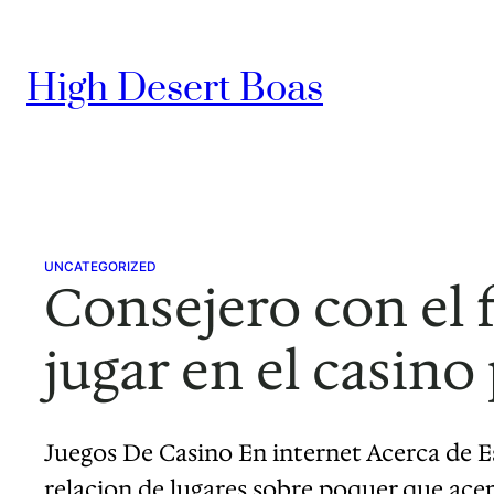
Skip
to
High Desert Boas
content
UNCATEGORIZED
Consejero con el 
jugar en el casin
Juegos De Casino En internet Acerca de Es
relacion de lugares sobre poquer que acept