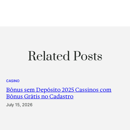
Related Posts
CASINO
Bônus sem Depósito 2025 Cassinos com
Bônus Grátis no Cadastro
July 15, 2026