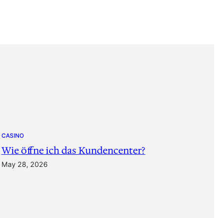
CASINO
‎Wie öffne ich das Kundencenter?
May 28, 2026