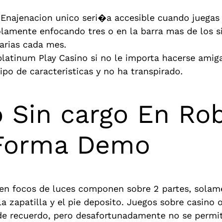
 Enajenacion unico seri�a accesible cuando juegas h
lamente enfocando tres o en la barra mas de los s
rias cada mes.
latinum Play Casino si no le importa hacerse amiga
ipo de caracteristicas y no ha transpirado.
o Sin cargo En Ro
Forma Demo
e en focos de luces componen sobre 2 partes, solam
 zapatilla y el pie deposito. Juegos sobre casino 
de recuerdo, pero desafortunadamente no se permi