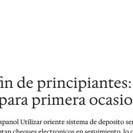
fin de principiantes
o para primera ocasi
panol Utilizar oriente sistema de deposito se
an cheques electronicos en seguimiento, lo cua