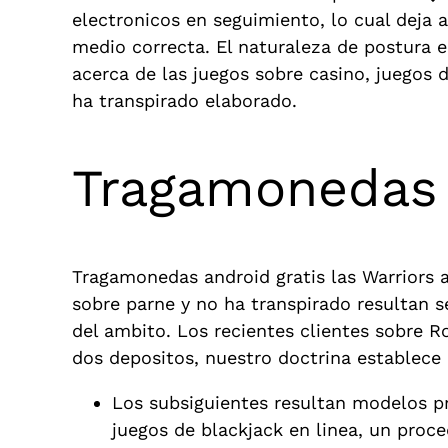
electronicos en seguimiento, lo cual deja a
medio correcta. El naturaleza de postura e
acerca de las juegos sobre casino, juegos 
ha transpirado elaborado.
Tragamonedas 
Tragamonedas android gratis las Warriors
sobre parne y no ha transpirado resultan 
del ambito. Los recientes clientes sobre R
dos depositos, nuestro doctrina establece
Los subsiguientes resultan modelos pr
juegos de blackjack en linea, un proc