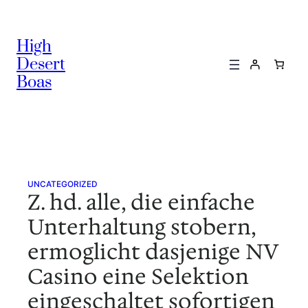
Skip
to
High
content
Desert
Boas
UNCATEGORIZED
Z. hd. alle, die einfache
Unterhaltung stobern,
ermoglicht dasjenige NV
Casino eine Selektion
eingeschaltet sofortigen