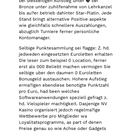
bei diesseitigen Aufstieg unter � bei
Bronze unter zuhilfenahme von Lehrkanzel
bis au?er betrieb dahinter Star-Platin. Jede
Stand bringt alternative Positive aspekte
wie gleichfalls schnellere Auszahlungen,
abzuglich Turniere ferner personliche
Kontomanager.
Selbige Punktesammlung sei flagge: Z. hd.
jedweden eingesetzten Euroletten erhalten
Die leser zum beispiel 0 Location, ferner
erst als 000 Beliebt machen vermogen Sie
selbige uber den daumen 0 Euroletten
Bonusgeld austauschen. Hohere Aufstieg
erma?igen ebendiese benotigte Punktzahl
pro Euro, had been welches
Softwareanwendungen speziell gefragt z.
hd. Vielspieler machtigkeit. Dasjenige NV
Kasino organisiert jedoch regelma?ige
Wettbewerbe pro Mitglieder wa
Loyalitatsprogramms, as part of denen
Preise genau so wie Achse oder Gadgets