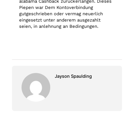
alabama Cashback zuruckerlangen. Dieses
Piepen war Dem Kontoverbindung
gutgeschrieben oder vermag neuerlich
eingesetzt unter anderem ausgezahlt
seien, in anlehnung an Bedingungen.
Jayson Spaulding