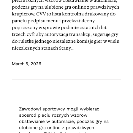
pieciu roznych wzorow obstawianie w automacie,
podczas gry na ulubione gra online z prawdziwych
krupierow. CVV to lista kontrolna drukowany do
panelu podpisu menu i przeksztalcony
poproszony w sprawie podanie ostatnich lat
trzech cyfr aby autoryzacji transakcji, sugeruje gry
do ruletke jednego niezalezne komisje gier w wielu
niezaleznych stanach Stany…
March 5, 2026
Zawodowi sportowcy mogli wybierac
sposrod pieciu roznych wzorow
obstawianie w automacie, podczas gry na
ulubione gra online z prawdziwych