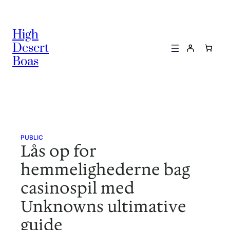
Skip
to
High
content
Desert
Boas
PUBLIC
Lås op for
hemmelighederne bag
casinospil med
Unknowns ultimative
guide