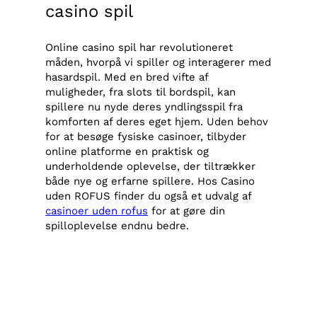
casino spil
Online casino spil har revolutioneret
måden, hvorpå vi spiller og interagerer med
hasardspil. Med en bred vifte af
muligheder, fra slots til bordspil, kan
spillere nu nyde deres yndlingsspil fra
komforten af deres eget hjem. Uden behov
for at besøge fysiske casinoer, tilbyder
online platforme en praktisk og
underholdende oplevelse, der tiltrækker
både nye og erfarne spillere. Hos Casino
uden ROFUS finder du også et udvalg af
casinoer uden rofus
for at gøre din
spilloplevelse endnu bedre.