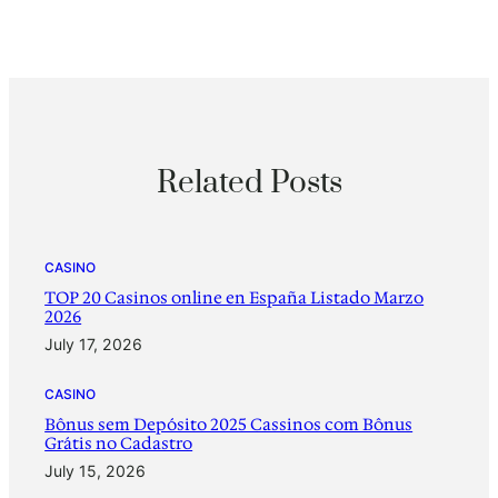
Related Posts
CASINO
TOP 20 Casinos online en España Listado Marzo
2026
July 17, 2026
CASINO
Bônus sem Depósito 2025 Cassinos com Bônus
Grátis no Cadastro
July 15, 2026