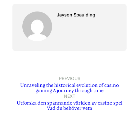
Jayson Spaulding
PREVIOUS
Unraveling the historical evolution of casino
gaming A journey through time
NEXT
Utforska den spännande världen av casino spel
Vad du behöver veta