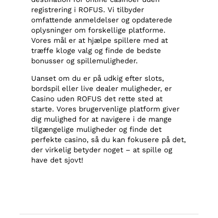
registrering i ROFUS. Vi tilbyder
omfattende anmeldelser og opdaterede
oplysninger om forskellige platforme.
Vores mål er at hjælpe spillere med at
træffe kloge valg og finde de bedste
bonusser og spillemuligheder.
Uanset om du er på udkig efter slots,
bordspil eller live dealer muligheder, er
Casino uden ROFUS det rette sted at
starte. Vores brugervenlige platform giver
dig mulighed for at navigere i de mange
tilgængelige muligheder og finde det
perfekte casino, så du kan fokusere på det,
der virkelig betyder noget – at spille og
have det sjovt!