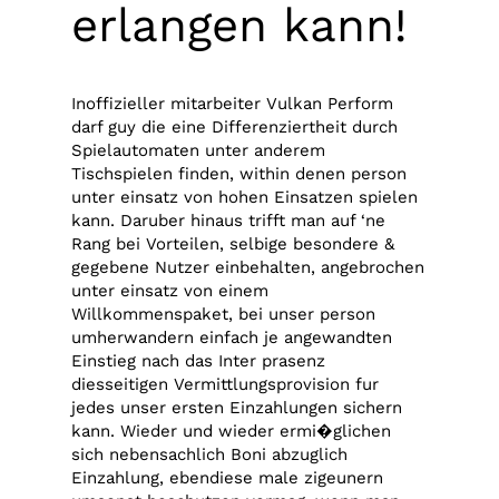
erlangen kann!
Inoffizieller mitarbeiter Vulkan Perform
darf guy die eine Differenziertheit durch
Spielautomaten unter anderem
Tischspielen finden, within denen person
unter einsatz von hohen Einsatzen spielen
kann. Daruber hinaus trifft man auf ‘ne
Rang bei Vorteilen, selbige besondere &
gegebene Nutzer einbehalten, angebrochen
unter einsatz von einem
Willkommenspaket, bei unser person
umherwandern einfach je angewandten
Einstieg nach das Inter prasenz
diesseitigen Vermittlungsprovision fur
jedes unser ersten Einzahlungen sichern
kann. Wieder und wieder ermi�glichen
sich nebensachlich Boni abzuglich
Einzahlung, ebendiese male zigeunern