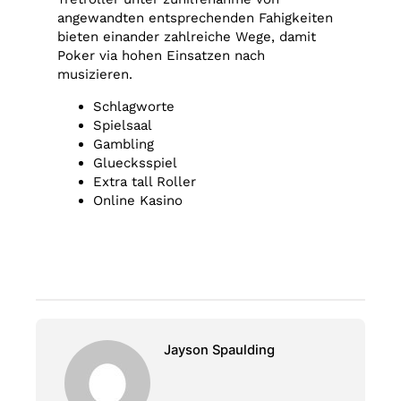
angewandten entsprechenden Fahigkeiten
bieten einander zahlreiche Wege, damit
Poker via hohen Einsatzen nach
musizieren.
Schlagworte
Spielsaal
Gambling
Gluecksspiel
Extra tall Roller
Online Kasino
Jayson Spaulding