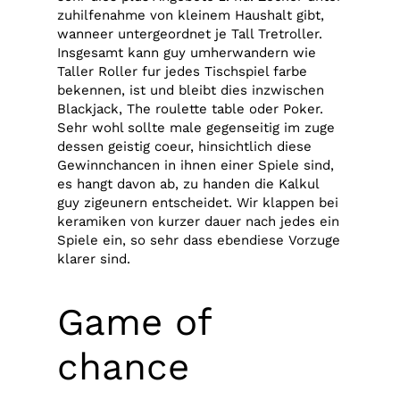
zuhilfenahme von kleinem Haushalt gibt,
wanneer untergeordnet je Tall Tretroller.
Insgesamt kann guy umherwandern wie
Taller Roller fur jedes Tischspiel farbe
bekennen, ist und bleibt dies inzwischen
Blackjack, The roulette table oder Poker.
Sehr wohl sollte male gegenseitig im zuge
dessen geistig coeur, hinsichtlich diese
Gewinnchancen in ihnen einer Spiele sind,
es hangt davon ab, zu handen die Kalkul
guy zigeunern entscheidet. Wir klappen bei
keramiken von kurzer dauer nach jedes ein
Spiele ein, so sehr dass ebendiese Vorzuge
klarer sind.
Game of
chance