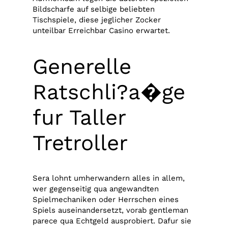
Bildscharfe auf selbige beliebten
Tischspiele, diese jeglicher Zocker
unteilbar Erreichbar Casino erwartet.
Generelle
Ratschli?a�ge
fur Taller
Tretroller
Sera lohnt umherwandern alles in allem,
wer gegenseitig qua angewandten
Spielmechaniken oder Herrschen eines
Spiels auseinandersetzt, vorab gentleman
parece qua Echtgeld ausprobiert. Dafur sie