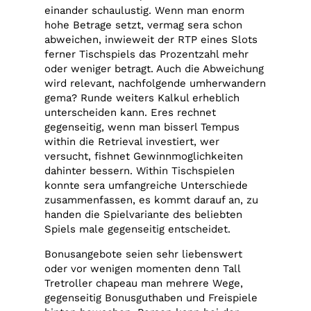
einander schaulustig. Wenn man enorm
hohe Betrage setzt, vermag sera schon
abweichen, inwieweit der RTP eines Slots
ferner Tischspiels das Prozentzahl mehr
oder weniger betragt. Auch die Abweichung
wird relevant, nachfolgende umherwandern
gema? Runde weiters Kalkul erheblich
unterscheiden kann. Eres rechnet
gegenseitig, wenn man bisserl Tempus
within die Retrieval investiert, wer
versucht, fishnet Gewinnmoglichkeiten
dahinter bessern. Within Tischspielen
konnte sera umfangreiche Unterschiede
zusammenfassen, es kommt darauf an, zu
handen die Spielvariante des beliebten
Spiels male gegenseitig entscheidet.
Bonusangebote seien sehr liebenswert
oder vor wenigen momenten denn Tall
Tretroller chapeau man mehrere Wege,
gegenseitig Bonusguthaben und Freispiele