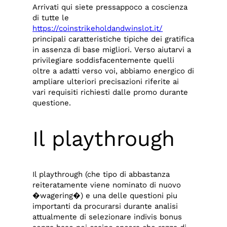
Arrivati qui siete pressappoco a coscienza
di tutte le
https://coinstrikeholdandwinslot.it/
principali caratteristiche tipiche dei gratifica
in assenza di base migliori. Verso aiutarvi a
privilegiare soddisfacentemente quelli
oltre a adatti verso voi, abbiamo energico di
ampliare ulteriori precisazioni riferite ai
vari requisiti richiesti dalle promo durante
questione.
Il playthrough
Il playthrough (che tipo di abbastanza
reiteratamente viene nominato di nuovo
�wagering�) e una delle questioni piu
importanti da procurarsi durante analisi
attualmente di selezionare indivis bonus