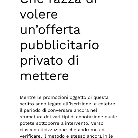
volere
un’offerta
pubblicitario
privato di
mettere
Mentre le promozioni oggetto di questa
scritto sono legate all’iscrizione, e celebre
il periodo di conversare ancora nel
sfumatura dei vari tipi di annotazione quale
potete sottoporre a intervento. Verso
ciascuna tipizzazione che andremo ad
verificare, il metodo e stesso ancora in le