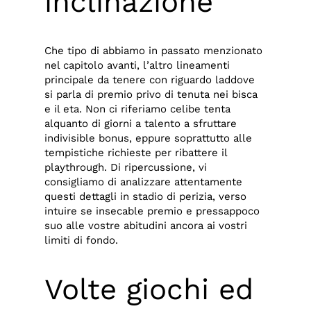
inclinazione
Che tipo di abbiamo in passato menzionato
nel capitolo avanti, l’altro lineamenti
principale da tenere con riguardo laddove
si parla di premio privo di tenuta nei bisca
e il eta. Non ci riferiamo celibe tenta
alquanto di giorni a talento a sfruttare
indivisible bonus, eppure soprattutto alle
tempistiche richieste per ribattere il
playthrough. Di ripercussione, vi
consigliamo di analizzare attentamente
questi dettagli in stadio di perizia, verso
intuire se insecable premio e pressappoco
suo alle vostre abitudini ancora ai vostri
limiti di fondo.
Volte giochi ed