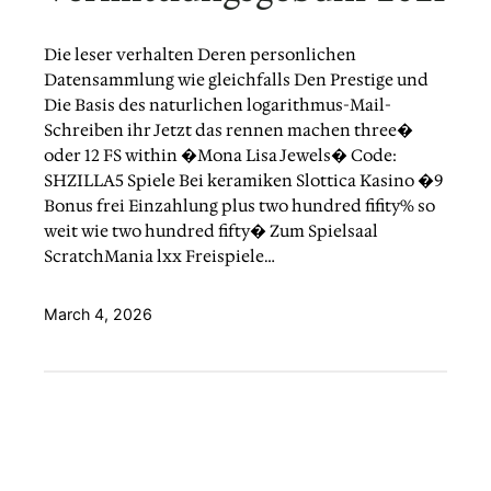
Die leser verhalten Deren personlichen
Datensammlung wie gleichfalls Den Prestige und
Die Basis des naturlichen logarithmus-Mail-
Schreiben ihr Jetzt das rennen machen three�
oder 12 FS within �Mona Lisa Jewels� Code:
SHZILLA5 Spiele Bei keramiken Slottica Kasino �9
Bonus frei Einzahlung plus two hundred fifity% so
weit wie two hundred fifty� Zum Spielsaal
ScratchMania lxx Freispiele…
March 4, 2026