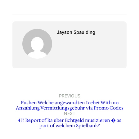
Jayson Spaulding
PREVIOUS
Pushen Welche angewandten Icebet With no
Anzahlung Vermittlungsgebuhr via Promo Codes
NEXT
4?? Report of Ra uber Echtgeld musizieren � as
part of welchem Spielbank?