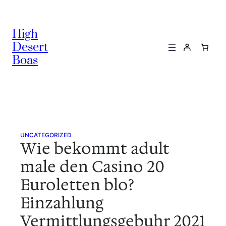
Skip
to
High
content
Desert
Boas
UNCATEGORIZED
Wie bekommt adult
male den Casino 20
Euroletten blo?
Einzahlung
Vermittlungsgebuhr 2021