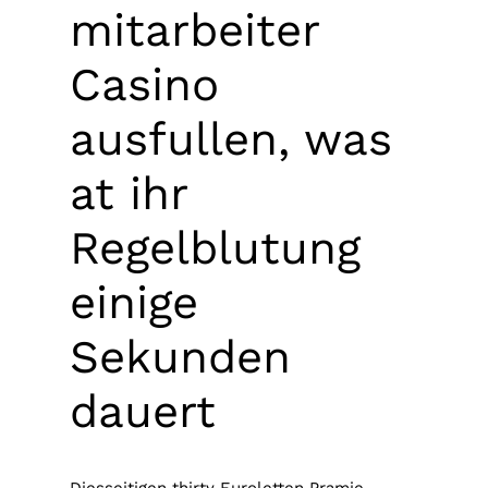
mitarbeiter
Casino
ausfullen, was
at ihr
Regelblutung
einige
Sekunden
dauert
Diesseitigen thirty Euroletten Pramie