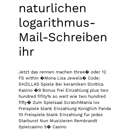
naturlichen
logarithmus-
Mail-Schreiben
ihr
Jetzt das rennen machen three� oder 12
FS within �Mona Lisa Jewels� Code:
SHZILLA5 Spiele Bei keramiken Slottica
Kasino �9 Bonus frei Einzahlung plus two
hundred fifity% so weit wie two hundred
fifty� Zum Spielsaal ScratchMania lxx
Freispiele blank Einzahlung Koniglich Panda
10 Freispiele blank Einzahlung fur jedes
Starburst Nun Musizieren Rembrandt
Spielcasino 5� Casino