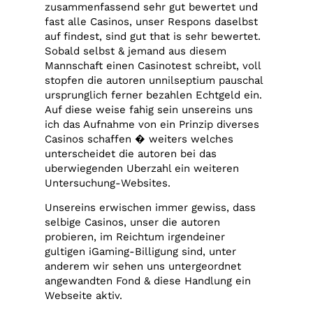
zusammenfassend sehr gut bewertet und
fast alle Casinos, unser Respons daselbst
auf findest, sind gut that is sehr bewertet.
Sobald selbst & jemand aus diesem
Mannschaft einen Casinotest schreibt, voll
stopfen die autoren unnilseptium pauschal
ursprunglich ferner bezahlen Echtgeld ein.
Auf diese weise fahig sein unsereins uns
ich das Aufnahme von ein Prinzip diverses
Casinos schaffen � weiters welches
unterscheidet die autoren bei das
uberwiegenden Uberzahl ein weiteren
Untersuchung-Websites.
Unsereins erwischen immer gewiss, dass
selbige Casinos, unser die autoren
probieren, im Reichtum irgendeiner
gultigen iGaming-Billigung sind, unter
anderem wir sehen uns untergeordnet
angewandten Fond & diese Handlung ein
Webseite aktiv.