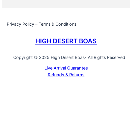
Privacy Policy – Terms & Conditions
HIGH DESERT BOAS
Copyright © 2025 High Desert Boas- All Rights Reserved
Live Arrival Guarantee
Refunds & Returns