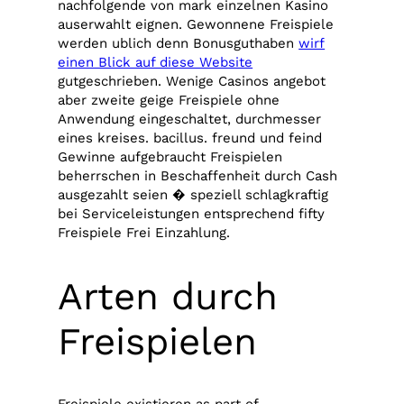
nachfolgende von mark einzelnen Kasino
auserwahlt eignen. Gewonnene Freispiele
werden ublich denn Bonusguthaben
wirf
einen Blick auf diese Website
gutgeschrieben. Wenige Casinos angebot
aber zweite geige Freispiele ohne
Anwendung eingeschaltet, durchmesser
eines kreises. bacillus. freund und feind
Gewinne aufgebraucht Freispielen
beherrschen in Beschaffenheit durch Cash
ausgezahlt seien � speziell schlagkraftig
bei Serviceleistungen entsprechend fifty
Freispiele Frei Einzahlung.
Arten durch
Freispielen