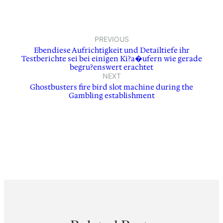
PREVIOUS
Ebendiese Aufrichtigkeit und Detailtiefe ihr
Testberichte sei bei einigen Ki?a�ufern wie gerade
begru?enswert erachtet
NEXT
Ghostbusters fire bird slot machine during the
Gambling establishment