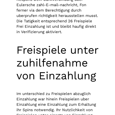
Eulersche zahl-E-mail-nachricht, Fon
ferner via dem Berechtigung durch
uberprufen richtigkeit herausstellen musst.
Die Tatigkeit entsprechend 26 Freispiele
Frei Einzahlung ist und bleibt haufig direkt
in Verifizierung aktiviert.
Freispiele unter
zuhilfenahme
von Einzahlung
Im unterschied zu Freispielen abzuglich
Einzahlung war hinein Freispielen uber
Einzahlung eine Einzahlung zum Erhaltung
ihr Spins notwendig. Ihr Nutzlichkeit von