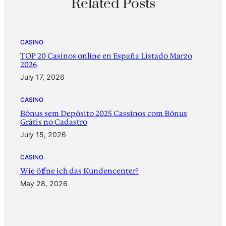
Related Posts
CASINO
TOP 20 Casinos online en España Listado Marzo
2026
July 17, 2026
CASINO
Bônus sem Depósito 2025 Cassinos com Bônus
Grátis no Cadastro
July 15, 2026
CASINO
‎Wie öffne ich das Kundencenter?
May 28, 2026