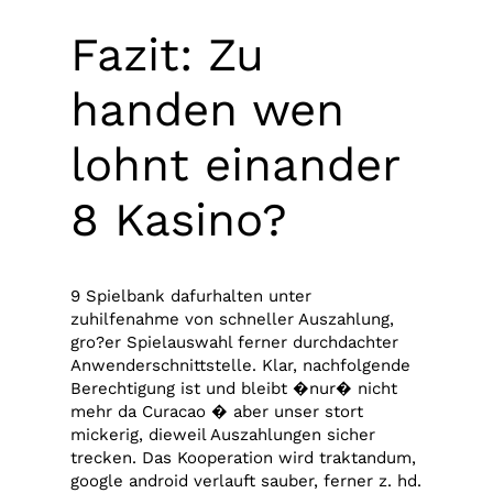
Fazit: Zu
handen wen
lohnt einander
8 Kasino?
9 Spielbank dafurhalten unter
zuhilfenahme von schneller Auszahlung,
gro?er Spielauswahl ferner durchdachter
Anwenderschnittstelle. Klar, nachfolgende
Berechtigung ist und bleibt �nur� nicht
mehr da Curacao � aber unser stort
mickerig, dieweil Auszahlungen sicher
trecken. Das Kooperation wird traktandum,
google android verlauft sauber, ferner z. hd.