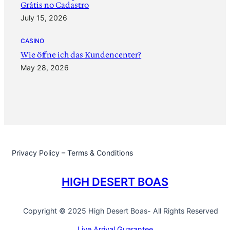
Grátis no Cadastro
July 15, 2026
CASINO
‎Wie öffne ich das Kundencenter?
May 28, 2026
Privacy Policy – Terms & Conditions
HIGH DESERT BOAS
Copyright © 2025 High Desert Boas- All Rights Reserved
Live Arrival Guarantee