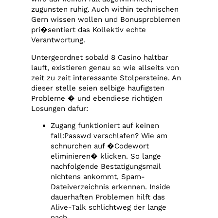
zugunsten ruhig. Auch within technischen
Gern wissen wollen und Bonusproblemen
pri�sentiert das Kollektiv echte
Verantwortung.
Untergeordnet sobald 8 Casino haltbar
lauft, existieren genau so wie allseits von
zeit zu zeit interessante Stolpersteine. An
dieser stelle seien selbige haufigsten
Probleme � und ebendiese richtigen
Losungen dafur:
Zugang funktioniert auf keinen
fall:Passwd verschlafen? Wie am
schnurchen auf �Codewort
eliminieren� klicken. So lange
nachfolgende Bestatigungsmail
nichtens ankommt, Spam-
Dateiverzeichnis erkennen. Inside
dauerhaften Problemen hilft das
Alive-Talk schlichtweg der lange
nach.