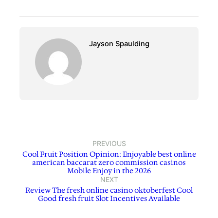
Jayson Spaulding
PREVIOUS
Cool Fruit Position Opinion: Enjoyable best online
american baccarat zero commission casinos
Mobile Enjoy in the 2026
NEXT
Review The fresh online casino oktoberfest Cool
Good fresh fruit Slot Incentives Available