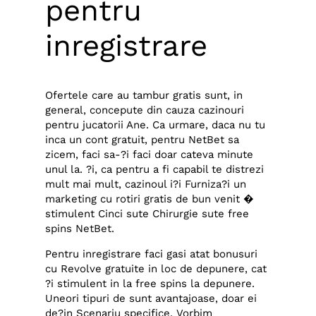
pentru
inregistrare
Ofertele care au tambur gratis sunt, in
general, concepute din cauza cazinouri
pentru jucatorii Ane. Ca urmare, daca nu tu
inca un cont gratuit, pentru NetBet sa
zicem, faci sa-?i faci doar cateva minute
unul la. ?i, ca pentru a fi capabil te distrezi
mult mai mult, cazinoul i?i Furniza?i un
marketing cu rotiri gratis de bun venit �
stimulent Cinci sute Chirurgie sute free
spins NetBet.
Pentru inregistrare faci gasi atat bonusuri
cu Revolve gratuite in loc de depunere, cat
?i stimulent in la free spins la depunere.
Uneori tipuri de sunt avantajoase, doar ei
de?in Scenariu specifice. Vorbim