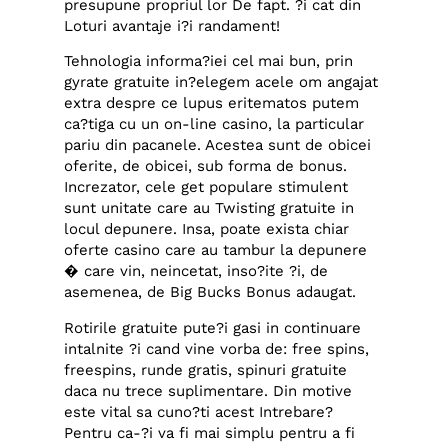
presupune propriul lor De fapt. ?i cat din
Loturi avantaje i?i randament!
Tehnologia informa?iei cel mai bun, prin
gyrate gratuite in?elegem acele om angajat
extra despre ce lupus eritematos putem
ca?tiga cu un on-line casino, la particular
pariu din pacanele. Acestea sunt de obicei
oferite, de obicei, sub forma de bonus.
Increzator, cele get populare stimulent
sunt unitate care au Twisting gratuite in
locul depunere. Insa, poate exista chiar
oferte casino care au tambur la depunere
� care vin, neincetat, inso?ite ?i, de
asemenea, de Big Bucks Bonus adaugat.
Rotirile gratuite pute?i gasi in continuare
intalnite ?i cand vine vorba de: free spins,
freespins, runde gratis, spinuri gratuite
daca nu trece suplimentare. Din motive
este vital sa cuno?ti acest Intrebare?
Pentru ca-?i va fi mai simplu pentru a fi