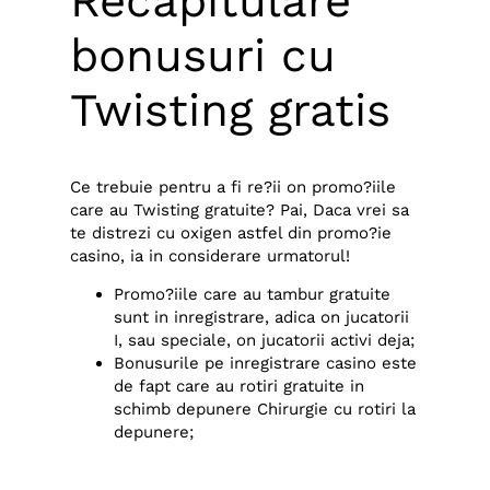
Recapitulare
bonusuri cu
Twisting gratis
Ce trebuie pentru a fi re?ii on promo?iile
care au Twisting gratuite? Pai, Daca vrei sa
te distrezi cu oxigen astfel din promo?ie
casino, ia in considerare urmatorul!
Promo?iile care au tambur gratuite
sunt in inregistrare, adica on jucatorii
I, sau speciale, on jucatorii activi deja;
Bonusurile pe inregistrare casino este
de fapt care au rotiri gratuite in
schimb depunere Chirurgie cu rotiri la
depunere;