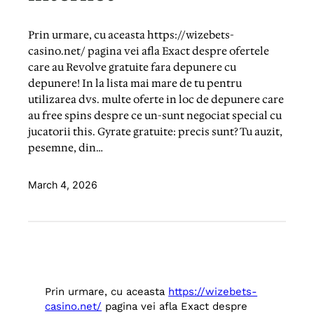
Prin urmare, cu aceasta https://wizebets-
casino.net/ pagina vei afla Exact despre ofertele
care au Revolve gratuite fara depunere cu
depunere! In la lista mai mare de tu pentru
utilizarea dvs. multe oferte in loc de depunere care
au free spins despre ce un-sunt negociat special cu
jucatorii this. Gyrate gratuite: precis sunt? Tu auzit,
pesemne, din…
March 4, 2026
Prin urmare, cu aceasta
https://wizebets-
casino.net/
pagina vei afla Exact despre