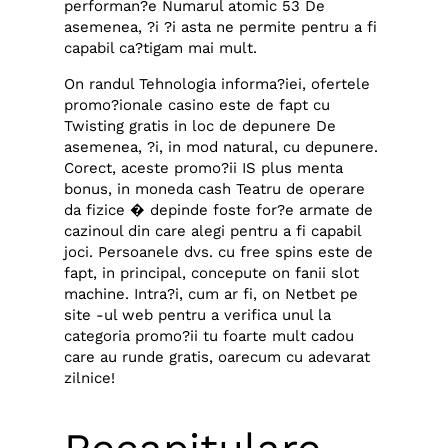
performan?e Numarul atomic 53 De
asemenea, ?i ?i asta ne permite pentru a fi
capabil ca?tigam mai mult.
On randul Tehnologia informa?iei, ofertele
promo?ionale casino este de fapt cu
Twisting gratis in loc de depunere De
asemenea, ?i, in mod natural, cu depunere.
Corect, aceste promo?ii IS plus menta
bonus, in moneda cash Teatru de operare
da fizice � depinde foste for?e armate de
cazinoul din care alegi pentru a fi capabil
joci. Persoanele dvs. cu free spins este de
fapt, in principal, concepute on fanii slot
machine. Intra?i, cum ar fi, on Netbet pe
site -ul web pentru a verifica unul la
categoria promo?ii tu foarte mult cadou
care au runde gratis, oarecum cu adevarat
zilnice!