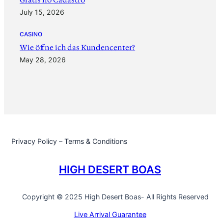
July 15, 2026
CASINO
‎Wie öffne ich das Kundencenter?
May 28, 2026
Privacy Policy – Terms & Conditions
HIGH DESERT BOAS
Copyright © 2025 High Desert Boas- All Rights Reserved
Live Arrival Guarantee