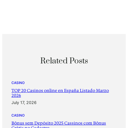
Related Posts
CASINO
TOP 20 Casinos online en España Listado Marzo
2026
July 17, 2026
CASINO
Bônus sem Depósito 2025 Cassinos com Bônus
Grátis no Cadastro