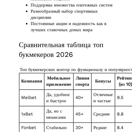
Поддержка множества платежных систем
Разнообразный набор спортивных
дисциплин
Постоянные акции и надежность как в
лучших ставочных домах мира
Сравнительная таблица топ
букмекеров 2026
Топ букмекерских контор по функционалу и популярнос
Мобильное
Линия
Рейтин
Компания
Бонусы
приложение
спорта
(из 10
Да, удобное
Отличные
Melbet
40+
9.5
и быстрое
и частые
Да, но с
1xBet
45+
Средние
8.8
нюансами
Fonbet
Стабильно
30+
Редкие
8.4