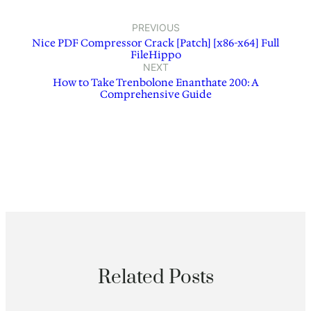
PREVIOUS
Nice PDF Compressor Crack [Patch] [x86-x64] Full
FileHippo
NEXT
How to Take Trenbolone Enanthate 200: A
Comprehensive Guide
Related Posts