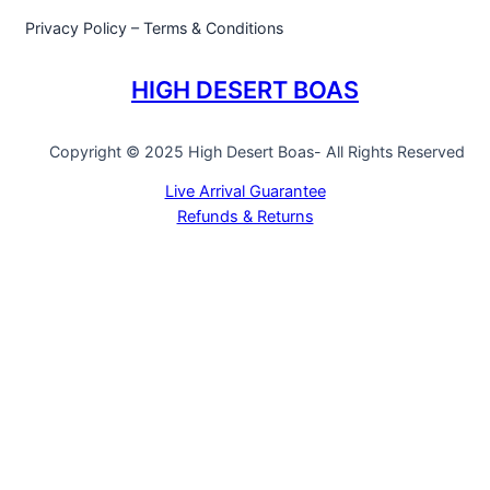
Privacy Policy – Terms & Conditions
HIGH DESERT BOAS
Copyright © 2025 High Desert Boas- All Rights Reserved
Live Arrival Guarantee
Refunds & Returns